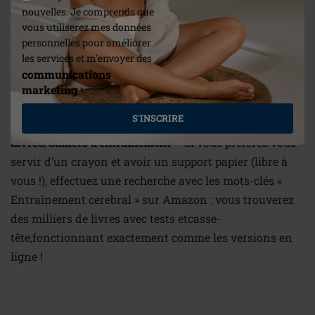
nouvelles. Je comprends que
vous utiliserez mes données
Clockwork Brain
– Le London Times a sélectionné
personnelles pour améliorer
cette appli pour sa liste des 500 meilleures applis. Elle
les services et m'envoyer des
comprend des jeux amusants - spatiaux, visuels,
communications
logiques, de langage, mathématiques et de mémoire –
marketing
*
et des jeux avec les mots, dans 9 langues différentes.
S'INSCRIRE
Livres/Cahiers d’entrainement
– Si vous préférez vous
servir d’un crayon et avoir un support papier (libre à
vous !), effectuez une recherche avec les mots-clés «
Entraînement cerebral » sur Amazon : vous trouverez
des milliers de livres avec tests etcasse-
tête,fonctionnant exactement comme les versions en
ligne !