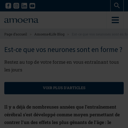
Skip
Skip
to
to
main
main
content
content
>
>
Page d’accueil
Amoena4Life Blog
Est-ce que vos neurones sont en f
Est-ce que vos neurones sont en forme ?
Restez au top de votre forme en vous entraînant tous
les jours
VOIR PLUS D'ARTICLES
Il y a déjà de nombreuses années que l’entraînement
cérébral s’est développé comme moyen permettant de
contrer l’un des effets les plus gênants de l’âge : le