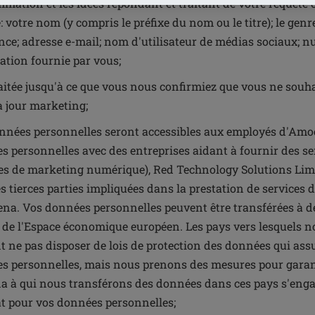
ation et les idées répondant et traitant de votre requête 
: votre nom (y compris le préfixe du nom ou le titre); le genr
ce; adresse e-mail; nom d'utilisateur de médias sociaux; nu
ation fournie par vous;
raitée jusqu'à ce que vous nous confirmiez que vous ne souh
à jour marketing;
nnées personnelles seront accessibles aux employés d'Am
s personnelles avec des entreprises aidant à fournir des se
ces de marketing numérique), Red Technology Solutions Limi
s tierces parties impliquées dans la prestation de services
na. Vos données personnelles peuvent être transférées à d
 de l'Espace économique européen. Les pays vers lesquels 
t ne pas disposer de lois de protection des données qui ass
s personnelles, mais nous prenons des mesures pour garant
 à qui nous transférons des données dans ces pays s'engag
t pour vos données personnelles;