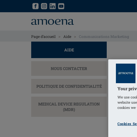
Skip
Skip
to
to
main
main
content
content
>
>
Page d’accueil
Aide
Communications Marketing
AIDE
NOUS CONTACTER
En coc
POLITIQUE DE CONFIDENTIALITÉ
que Am
Your priv
personn
We use cook
website use
MEDICAL DEVICE REGULATION
Vos do
cookies we u
(MDR)
sera tr
Cookies Se
pour le