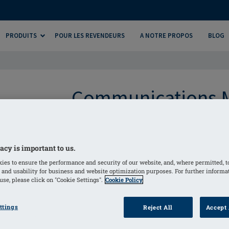
PRODUITS
POUR LES REVENDEURS
A NOTRE PROPOS
BLOG
Communications M
hant la case de consentement lorsque vous fournissez vos 
oena Belgium traite comme Amoena (le responsable du trai
acy is important to us.
elles à des fins de marketing de la manière décrite ci-dess
ies to ensure the performance and security of our website, and, where permitted, t
 and usability for business and website optimization purposes. For further informa
nnées personnelles:
se, please click on "Cookie Settings".
Cookie Policy
aité aux fins suivantes:
ttings
Reject All
Accept 
 marketing futur par courrier électronique, par courrier, pa