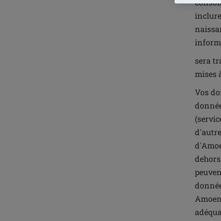
consomm
inclure
naissan
inform
sera t
mises 
Vos do
donnée
(servi
d'autre
d'Amoe
dehors
peuven
donnée
Amoena
adéqua