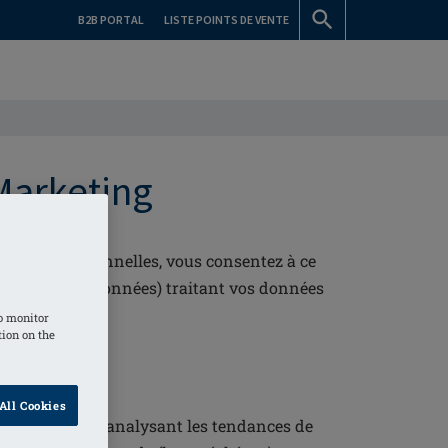
B2B PORTAL
LISTE POINTS DE VENTE
arketing
données personnelles, vous consentez à ce
tement des données) traitant vos données
ous.
o monitor
tion on the
All Cookies
r téléphone, en analysant les tendances de