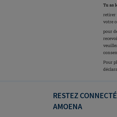
Tu as l
retirer
votre c
pour d
recevo
veuill
consen
Pour pl
déclara
RESTEZ CONNECTÉ(
AMOENA