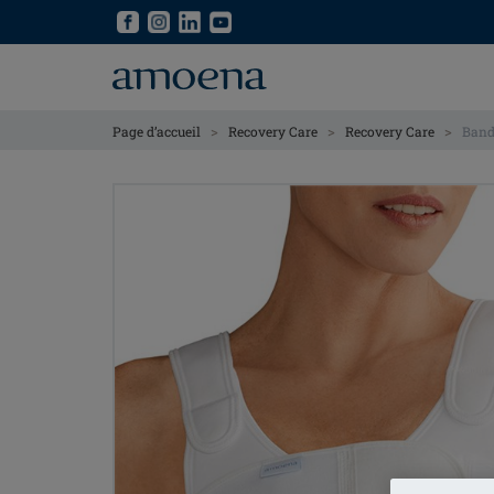
Skip
Skip
to
to
main
main
content
content
>
>
>
Page d’accueil
Recovery Care
Recovery Care
Band