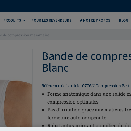
PRODUITS
POUR LES REVENDEURS
A NOTRE PROPOS
BLOG
e de compression mammaire
Bande de compre
Blanc
Référence de l'article: 0776N Compression Belt
Forme anatomique dans une solide mat
compression optimales
Pas d’irritation grâce aux matières tr
fermeture auto-agrippante
Rabat auto-agrippant au milieu du do