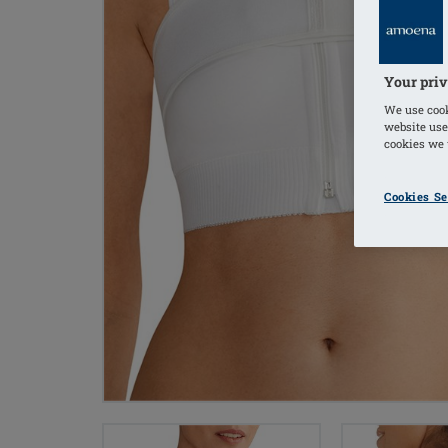
Your priv
We use cook
website use
cookies we u
Cookies Se