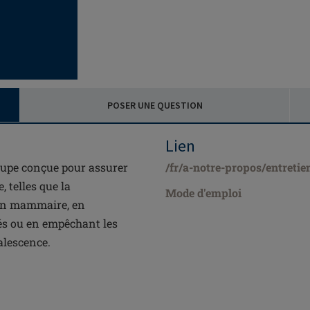
POSER UNE QUESTION
Lien
upe conçue pour assurer
/fr/a-notre-propos/entretie
 telles que la
Mode d'emploi
ion mammaire, en
rés ou en empêchant les
alescence.