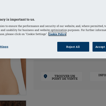
muni lui aussi d’un système de fermetu
n’est pas utilisé).
Peut être utilisée avec n’importe que
acy is important to us.
Particulièrement recommandée pour êtr
ies to ensure the performance and security of our website, and, where permitted, t
Amoena Leyla, Patricia et Sarah
 and usability for business and website optimization purposes. For further informa
se, please click on "Cookie Settings".
Cookie Policy
COULEURS
ttings
Reject All
Accept 
Blanc
(Sélectionné)
Noir
INF
TROUVER UN
POINT DE VENTE