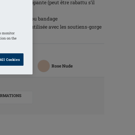
re auto-agrippante (peut être rabattu s’il
l soutien-gorge ou bandage
e pour être utilisée avec les soutiens-gorge
o monitor
tion on the
All Cookies
Rose Nude
ORMATIONS