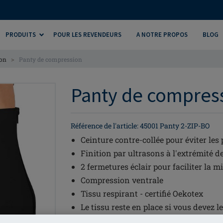
PRODUITS
POUR LES REVENDEURS
A NOTRE PROPOS
BLOG
>
ion
Panty de compression
Panty de compress
Référence de l'article: 45001 Panty 2-ZIP-BO
Ceinture contre-collée pour éviter les
Finition par ultrasons à l'extrémité de
2 fermetures éclair pour faciliter la m
Compression ventrale
Tissu respirant - certifié Oekotex
Le tissu reste en place si vous devez 
Parfait en combinaison avec les patc