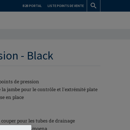
B2B PORTAL
LISTE POINTS DE VENTE
ion - Black
 points de pression
 la jambe pour le contrôle et l'extrémité plate
ise en place
le couper pour les tubes de drainage
hs en silicone Amoena