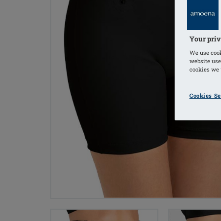
Your priv
We use cook
website use
cookies we u
Cookies Se