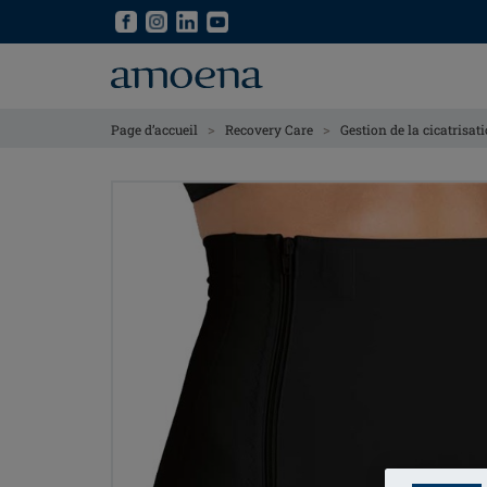
Skip
Skip
to
to
main
main
content
content
>
>
Page d’accueil
Recovery Care
Gestion de la cicatrisat