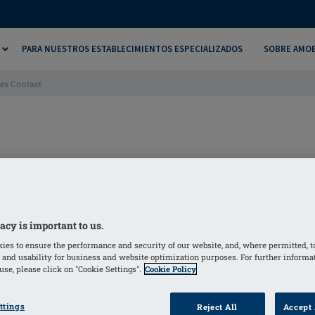
PARA NUESTROS ESTABLECIMIENTOS ESPECIALIZADOS
SOBRE AMO
les Contact
acy is important to us.
ies to ensure the performance and security of our website, and, where permitted, t
 and usability for business and website optimization purposes. For further informa
se, please click on "Cookie Settings".
Cookie Policy
ttings
Reject All
Accept 