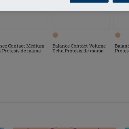
Balanc
nce Contact Medium
Balance Contact Volume
Prótes
a Prótesis de mama
Delta Prótesis de mama