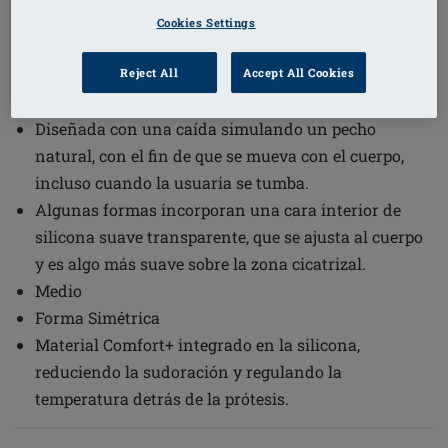
Cookies Settings
1
/
2
Reject All
Accept All Cookies
(6)
Código de pedido: 400 Natura Xtra
Light 2SN
Diseñada con una caída simulando un pecho
natural, con el fin de que se mueva con el cuerpo,
incluso cuando la usuaria se tumba.
Algunas formas incorporan una cara interior de
silicona suave transparente, que se ajusta al cuerpo
y es algo más suave sobre la zona cicatrizal.
Medio
Forma Simétrica
Material Comfort+ integrado en la silicona,
reduciendo la sudoración y regulando la
temperatura detrás de la prótesis.