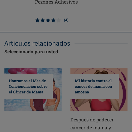
Pezones Adhesivos
Contact 2
de mam
(4)
Articulos relacionados
Seleccionado para usted
Mi historia contra el
Honramos el Mes de
cáncer de mama con
Concienciación sobre
amoena
el Cáncer de Mama
Después de padecer
cáncer de mama y