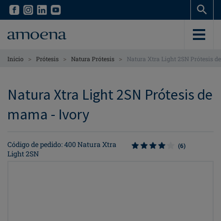
Skip
Skip
to
to
main
main
content
content
>
>
>
Inicio
Prótesis
Natura Prótesis
Natura Xtra Light 2SN Prótesis 
Natura Xtra Light 2SN Prótesis de
mama - Ivory
Código de pedido: 400 Natura Xtra
(6)
Light 2SN