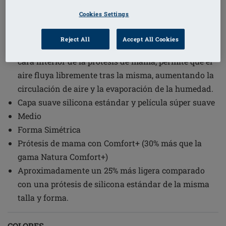
1
/
2
Cookies Settings
(1)
Código de pedido: 342 Energy Light 2S
Reject All
Accept All Cookies
Exclusiva superficie perlada tridimensional en la
cara interior de la prótesis de mama, permite que el
aire fluya libremente tras la misma, aumentando la
circulación de aire y la evaporación de la humedad.
Capa suave silicona estándar y película súper suave
Medio
Forma Simétrica
Prótesis de mama con Comfort+ (30% más que la
gama Natura Comfort+)
Aproximadamente un 25% más ligera comparado
con una prótesis de silicona estándar de la misma
talla y forma.
COLORES