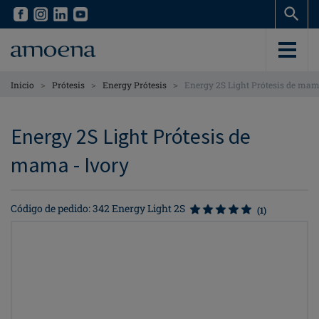
Skip
Skip
to
to
main
main
content
content
>
>
>
Inicio
Prótesis
Energy Prótesis
Energy 2S Light Prótesis de ma
Energy 2S Light Prótesis de
mama - Ivory
Código de pedido: 342 Energy Light 2S
(1)