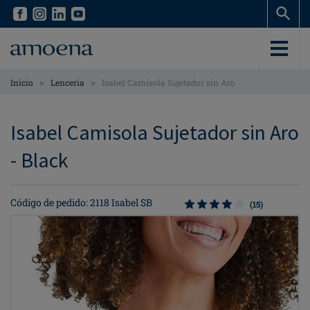
Skip
Skip
to
to
main
main
content
content
>
>
Inicio
Lenceria
Isabel Camisola Sujetador sin Aro
Isabel Camisola Sujetador sin Aro
- Black
Código de pedido: 2118 Isabel SB
(15)