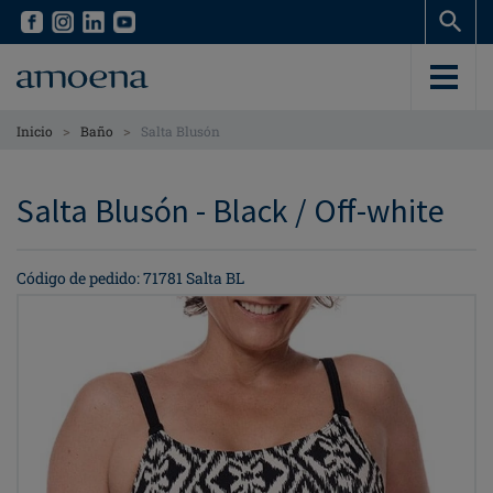
Skip
Skip
to
to
main
main
content
content
>
>
Inicio
Baño
Salta Blusón
Salta Blusón - Black / Off-white
Código de pedido: 71781 Salta BL