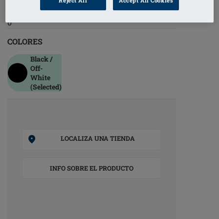
Reject All
Accept All Cookies
Código de pedido: 71781 Salta BL
0
COLORES
Black /
Off-
White
(Selected)
LOCALIZA UNA TIENDA
INFO SOBRE EL PRODUCTO