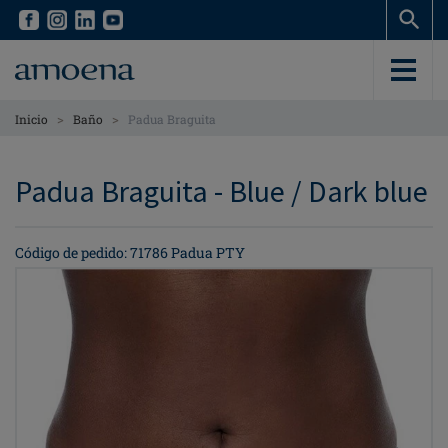
Skip
Skip
to
to
main
main
content
content
>
>
Inicio
Baño
Padua Braguita
Padua Braguita - Blue / Dark blue
Código de pedido: 71786 Padua PTY