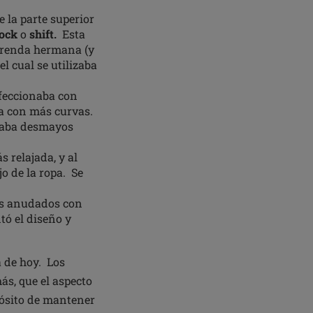
 la parte superior
ock
o
shift.
Esta
 prenda hermana (y
l cual se utilizaba
feccionaba con
ta con más curvas.
saba desmayos
 relajada, y al
o de la ropa. Se
os anudados con
tó el diseño y
a de hoy. Los
ás, que el aspecto
pósito de mantener