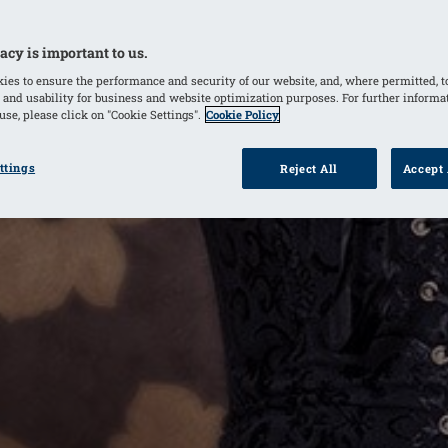
acy is important to us.
ies to ensure the performance and security of our website, and, where permitted, t
 and usability for business and website optimization purposes. For further informa
se, please click on "Cookie Settings".
Cookie Policy
ttings
Reject All
Accept 