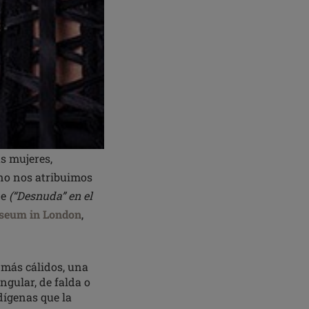
as mujeres,
 no nos atribuimos
de
(“Desnuda” en el
useum in London
,
 más cálidos, una
ngular, de falda o
dígenas que la