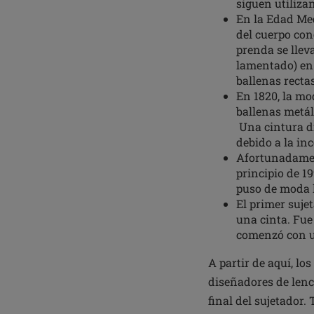
siguen utiliza
En la Edad Med
del cuerpo co
prenda se llev
lamentado) en l
ballenas rectas
En 1820, la mo
ballenas metál
Una cintura d
debido a la in
Afortunadament
principio de 1
puso de moda 
El primer suj
una cinta. Fue
comenzó con un
A partir de aquí, lo
diseñadores de lenc
final del sujetador