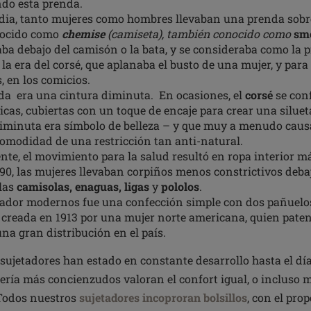
ndo esta prenda.
ia, tanto mujeres como hombres llevaban una prenda sobre
nocido como
chemise
(camiseta), también conocido como
sm
aba debajo del camisón o la bata, y se consideraba como la
a era del corsé, que aplanaba el busto de una mujer, y para e
, en los comicios.
da era una cintura diminuta. En ocasiones, el
corsé
se con
icas, cubiertas con un toque de encaje para crear una silue
iminuta era símbolo de belleza – y que muy a menudo cau
comodidad de una restricción tan anti-natural.
e, el movimiento para la salud resultó en ropa interior más
990, las mujeres llevaban corpiños menos constrictivos debaj
las
camisolas, enaguas, ligas
y
pololos
.
etador modernos fue una confección simple con dos pañuel
 creada en 1913 por una mujer norte americana, quien paten
a gran distribución en el país.
s sujetadores han estado en constante desarrollo hasta el dí
ería más concienzudos valoran el confort igual, o incluso m
. Todos nuestros
sujetadores incoproran bolsillos
, con el pro