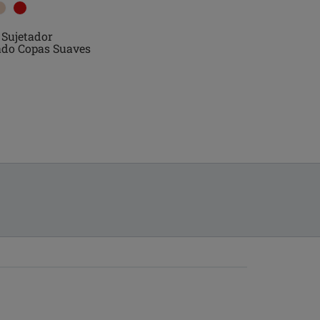
 Sujetador
Karolina Sujetador Con
do Copas Suaves
Aro