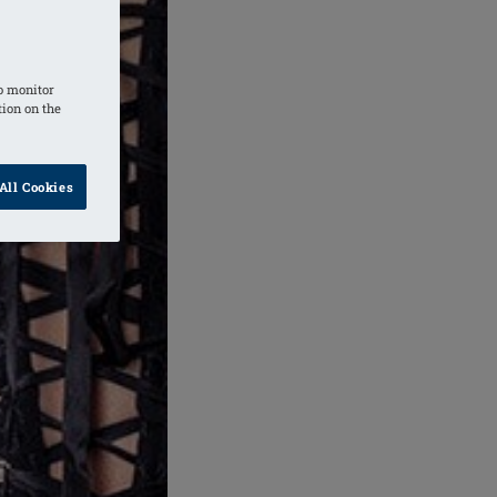
o monitor
tion on the
All Cookies