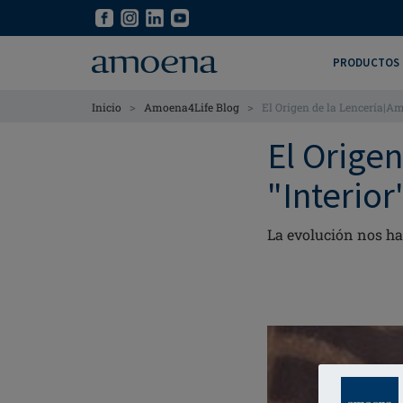
Skip
Skip
to
to
main
main
PRODUCTOS
content
content
>
>
Inicio
Amoena4Life Blog
El Origen de la Lencería|
El Origen
"Interior
La evolución nos ha