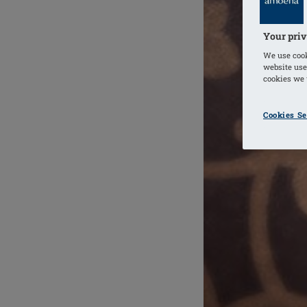
Your priv
We use cook
website use
cookies we u
Cookies Se