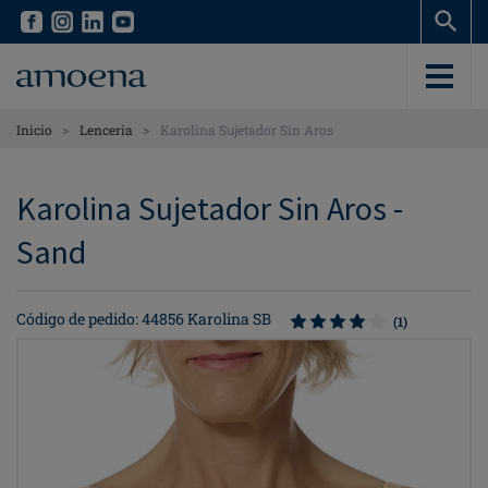
Skip
Skip
to
to
main
main
content
content
>
>
Inicio
Lenceria
Karolina Sujetador Sin Aros
Karolina Sujetador Sin Aros -
Sand
Código de pedido: 44856 Karolina SB
(1)