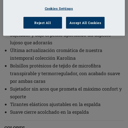
1
/
5
Cookies Settings
(1)
Código de pedido: 44856 Karolina SB
Reject All
Accept All Cookies
Detalle de encaje elegante sobre las copas del
sujetador y bajo el pecho aportando un aspecto
lujoso que adorarás
Última actualización cromática de nuestra
intemporal colección Karolina
Bolsillos protésicos de tejido de microfibra
transpirable y termorregulador, con acabado suave
por ambas caras
Sujetador sin aros que prometa el máximo confort y
soporte
Tirantes elásticos ajustables en la espalda
Suave cierre acolchado en la espalda
COLORES