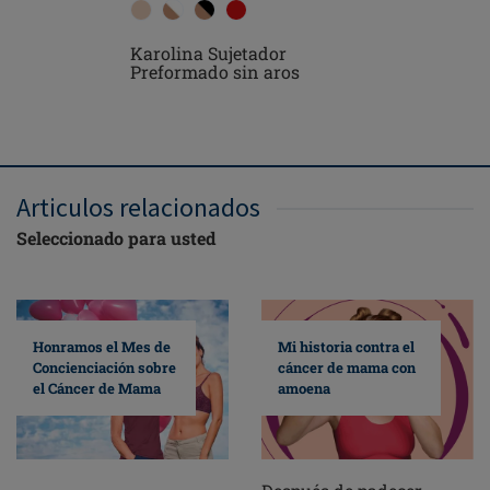
Karolina Sujetador
Karolina
Preformado sin aros
aros
Articulos relacionados
Seleccionado para usted
Mi historia contra el
Honramos el Mes de
cáncer de mama con
Concienciación sobre
amoena
el Cáncer de Mama