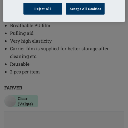
1
/
3
Reject All
Accept All Cookies
Ref. nr: 011 Square
Breathable PU film
Pulling aid
Very high elasticity
Carrier film is supplied for better storage after
cleaning etc.
Reusable
2 pcs per item
FARVER
Clear
(Valgte)