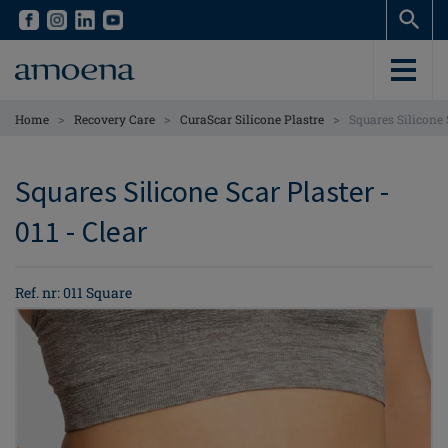
Skip
Skip
to
to
main
main
content
content
>
>
>
Home
Recovery Care
CuraScar Silicone Plastre
Squares Silicone 
Squares Silicone Scar Plaster -
011 - Clear
Ref. nr: 011 Square