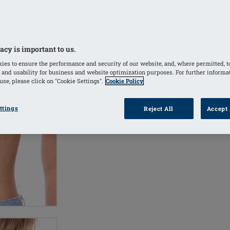
White
(Valgte)
acy is important to us.
ies to ensure the performance and security of our website, and, where permitted, t
PRODU
FIND
 and usability for business and website optimization purposes. For further informa
FORHANDLER
se, please click on "Cookie Settings".
Cookie Policy
ttings
Reject All
Accept 