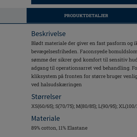
PRODUKTDETALJER
Beskrivelse
Blødt materiale der giver en fast pasform o
bevægelsesfriheden. Faconsyede bomuldslom
sømme der sikrer god komfort til sensitiv hud
adgang til operationsarret ved behandling. F
kliksystem på fronten for større bruger venlig
ved halsudskæringen
Størrelser
XS(60/65); S(70/75); M(80/85); L(90/95); XL(100/
Materiale
89% cotton, 11% Elastane