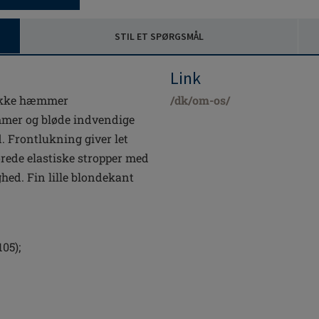
STIL ET SPØRGSMÅL
Link
g ikke hæmmer
/dk/om-os/
mer og bløde indvendige
. Frontlukning giver let
orede elastiske stropper med
hed. Fin lille blondekant
105);