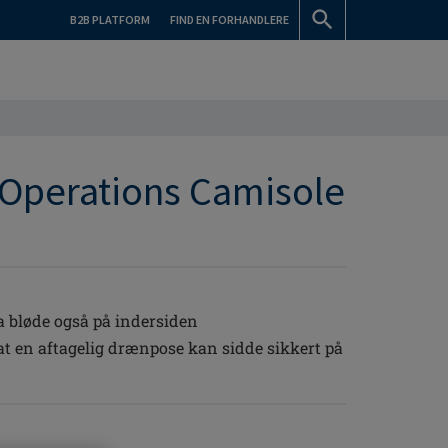
B2B PLATFORM
FIND EN FORHANDLERE
Operations Camisole
a bløde også på indersiden
at en aftagelig drænpose kan sidde sikkert på