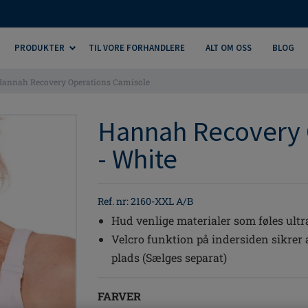
PRODUKTER
TIL VORE FORHANDLERE
ALT OM OSS
BLOG
Hannah Recovery Operations Camisole
Hannah Recovery 
- White
Ref. nr: 2160-XXL A/B
Hud venlige materialer som føles ultr
Velcro funktion på indersiden sikrer 
plads (Sælges separat)
FARVER