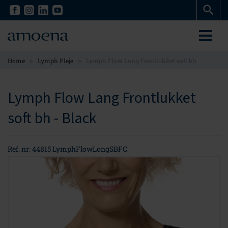
Skip
Skip
to
to
main
main
content
content
>
>
Home
Lymph Pleje
Lymph Flow Lang Frontlukket soft bh
Lymph Flow Lang Frontlukket
soft bh - Black
Ref. nr: 44815 LymphFlowLongSBFC