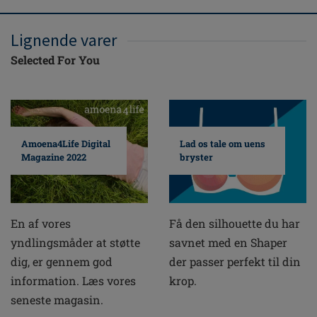
Lignende varer
Selected For You
Amoena4Life Digital
Lad os tale om uens
Magazine 2022
bryster
En af vores
Få den silhouette du har
yndlingsmåder at støtte
savnet med en Shaper
dig, er gennem god
der passer perfekt til din
information. Læs vores
krop.
seneste magasin.