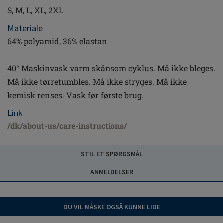
S, M, L, XL, 2XL
Materiale
64% polyamid, 36% elastan
40° Maskinvask varm skånsom cyklus. Må ikke bleges.
Må ikke tørretumbles. Må ikke stryges. Må ikke
kemisk renses. Vask før første brug.
Link
/dk/about-us/care-instructions/
STIL ET SPØRGSMÅL
ANMELDELSER
DU VIL MÅSKE OGSÅ KUNNE LIDE