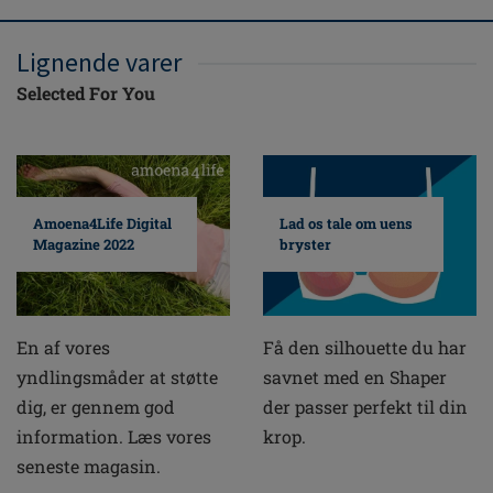
Lignende varer
Selected For You
Amoena4Life Digital
Lad os tale om uens
Magazine 2022
bryster
En af vores
Få den silhouette du har
yndlingsmåder at støtte
savnet med en Shaper
dig, er gennem god
der passer perfekt til din
information. Læs vores
krop.
seneste magasin.