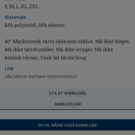
S, M, L, XL, 2XL
Materiale
64% polyamid, 36% elastan
40° Maskinvask varm skånsom cyklus. Må ikke bleges.
Må ikke tørretumbles. Må ikke stryges. Må ikke
kemisk renses. Vask før første brug.
Link
/dk/about-us/care-instructions/
STIL ET SPØRGSMÅL
ANMELDELSER
DU VIL MÅSKE OGSÅ KUNNE LIDE