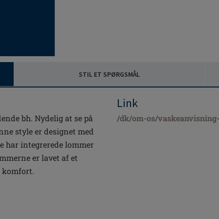
STIL ET SPØRGSMÅL
Link
ende bh. Nydelig at se på
/dk/om-os/vaskeanvisning-p
nne style er designet med
ene har integrerede lommer
ommerne er lavet af et
 komfort.