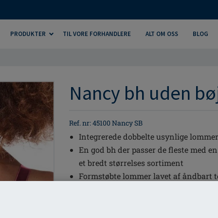
PRODUKTER
TIL VORE FORHANDLERE
ALT OM OSS
BLOG
Nancy bh uden bøj
Ref. nr: 45100 Nancy SB
Integrerede dobbelte usynlige lommer t
En god bh der passer de fleste med en
et bredt størrelses sortiment
Formstøbte lommer lavet af åndbart t
godt klima mod huden
Justerbare elastiske stropper
Blød vatteret hægtelukning så det fø