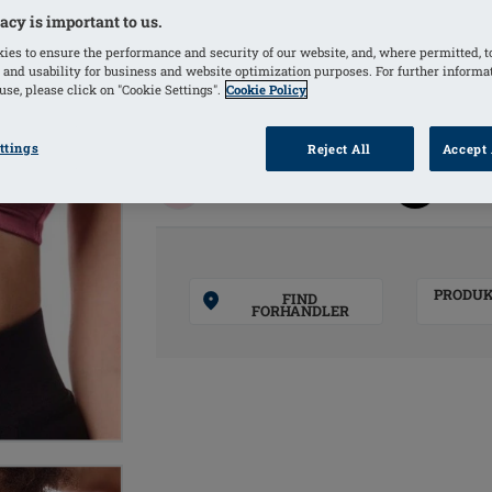
acy is important to us.
FARVER
ies to ensure the performance and security of our website, and, where permitted, t
 and usability for business and website optimization purposes. For further informa
se, please click on "Cookie Settings".
Cookie Policy
Dark Rouge
(Valgte)
Sand
ttings
Reject All
Accept 
Blush
Black
PRODU
FIND
FORHANDLER