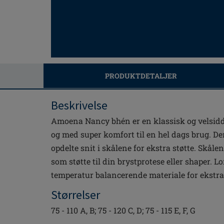
PRODUKTDETALJER
Beskrivelse
Amoena Nancy bhén er en klassisk og velsidd
og med super komfort til en hel dags brug. De
opdelte snit i skålene for ekstra støtte. Skål
som støtte til din brystprotese eller shaper. L
temperatur balancerende materiale for ekstra
Størrelser
75 - 110 A, B; 75 - 120 C, D; 75 - 115 E, F, G