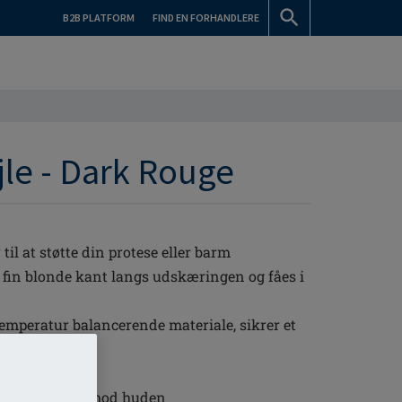
B2B PLATFORM
FIND EN FORHANDLERE
le - Dark Rouge
il at støtte din protese eller barm
 fin blonde kant langs udskæringen og fåes i
emperatur balancerende materiale, sikrer et
les behageligt mod huden