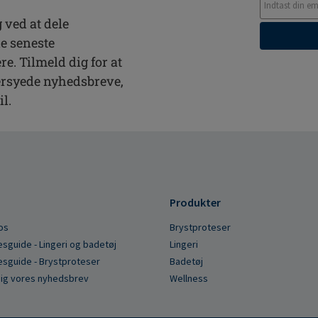
 ved at dele
de seneste
. Tilmeld dig for at
rsyede nyhedsbreve,
il.
Produkter
os
Brystproteser
esguide - Lingeri og badetøj
Lingeri
esguide - Brystproteser
Badetøj
dig vores nyhedsbrev
Wellness