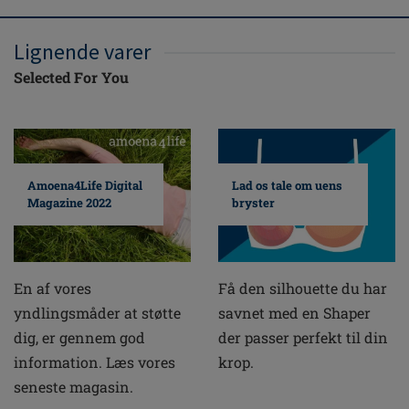
Lignende varer
Selected For You
Amoena4Life Digital
Lad os tale om uens
Magazine 2022
bryster
En af vores
Få den silhouette du har
yndlingsmåder at støtte
savnet med en Shaper
dig, er gennem god
der passer perfekt til din
information. Læs vores
krop.
seneste magasin.