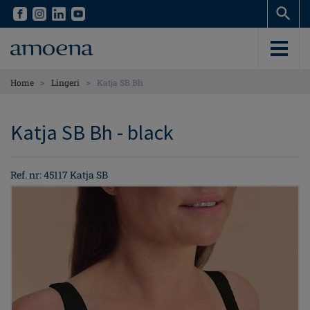
Skip
Skip
to
to
main
main
content
content
>
>
Home
Lingeri
Katja SB Bh
Katja SB Bh - black
Ref. nr: 45117 Katja SB