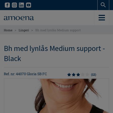
Skip
Skip
to
to
main
main
content
content
>
>
Home
Lingeri
Bh med lynlås Medium support
Bh med lynlås Medium support -
Black
Ref. nr: 44070 Gloria SB FC
(12)