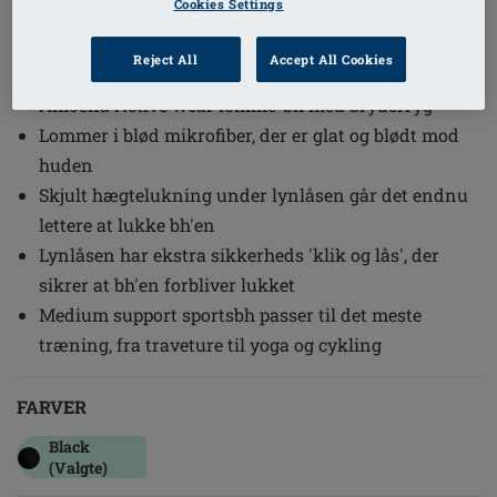
Cookies Settings
1
/
3
Reject All
Accept All Cookies
(12)
Ref. nr: 44070 Gloria SB FC
Amoena Active wear lomme-bh med bryderryg
Lommer i blød mikrofiber, der er glat og blødt mod
huden
Skjult hægtelukning under lynlåsen går det endnu
lettere at lukke bh'en
Lynlåsen har ekstra sikkerheds 'klik og lås', der
sikrer at bh'en forbliver lukket
Medium support sportsbh passer til det meste
træning, fra traveture til yoga og cykling
FARVER
Black
(Valgte)