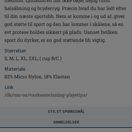
medium. Lynlåsbh'en har ikke bøjle, dejlig rund
halsåbning og bryderryg. Præcis hvad du har ledt efter
til din næste sportsbh. Nem at komme i og ud af, giver
god støtte til sport og den har lommer i skålene, så en
evt protese holdes sikkert på plads. Uanset hvilken
sport du dyrker, er en god støttende bh vigtig.
Størrelser
S, M, L, XL, 2XL; ( cup B/C )
Materiale
82% Micro Nylon, 18% Elastan
Link
/dk/om-os/vaskeanvisning-plejetips/
STIL ET SPØRGSMÅL
Vær informeret
ANMELDELSER