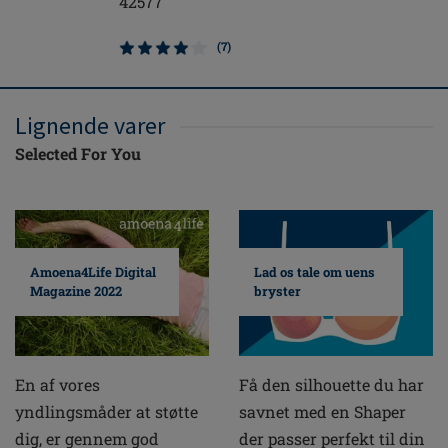
42577
(7)
Lignende varer
Selected For You
Amoena4Life Digital
Lad os tale om uens
Magazine 2022
bryster
En af vores
Få den silhouette du har
yndlingsmåder at støtte
savnet med en Shaper
dig, er gennem god
der passer perfekt til din