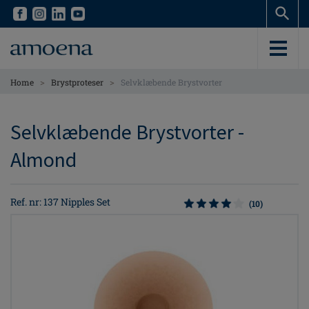
Skip
Skip
to
to
main
main
content
content
>
>
Home
Brystproteser
Selvklæbende Brystvorter
Selvklæbende Brystvorter -
Almond
Ref. nr: 137 Nipples Set
(10)