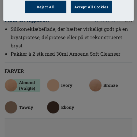
1
/
2
Reject All
Accept All Cookies
(10)
Ref. nr: 137 Nipples Set
Silikoneklæbeflade, der hæfter virkeligt godt på en
brystprotese, delprotese eller på et rekonstrueret
bryst
Pakker á 2 stk med 30ml Amoena Soft Cleanser
FARVER
Almond
Ivory
Bronze
(Valgte)
Tawny
Ebony