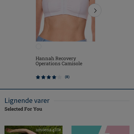
Hannah Recovery
Frances b
Operations Camisole
2128
(8)
Lignende varer
Selected For You