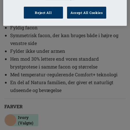
1
/
2
Reject All
Accept All Cookies
(4)
Ref. nr: 391 Natura Light 3S
Fyldig facon
Symmetrisk facon, der kan bruges både i højre og
venstre side
Fylder ikke under armen
Hen mod 30% lettere end vores standard
brystprotese i samme facon og størrelse
Med temperatur-regulerende Comfort+ teknologi
En del af Natura familien, der giver et naturligt
udseende og bevægelse
FARVER
Ivory
(Valgte)