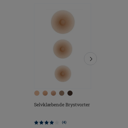
Selvklæbende Brystvorter
Soft Cle
(4)