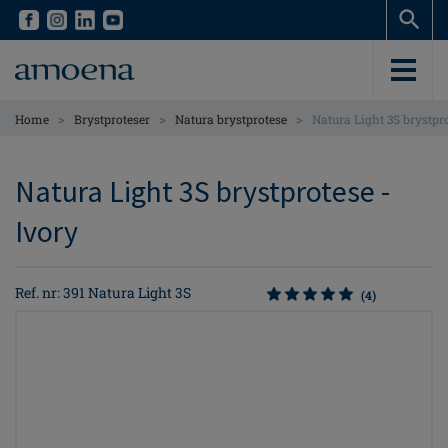
Skip
Skip
to
to
main
main
content
content
>
>
>
Home
Brystproteser
Natura brystprotese
Natura Light 3S brystpr
Natura Light 3S brystprotese -
Ivory
Ref. nr: 391 Natura Light 3S
(4)