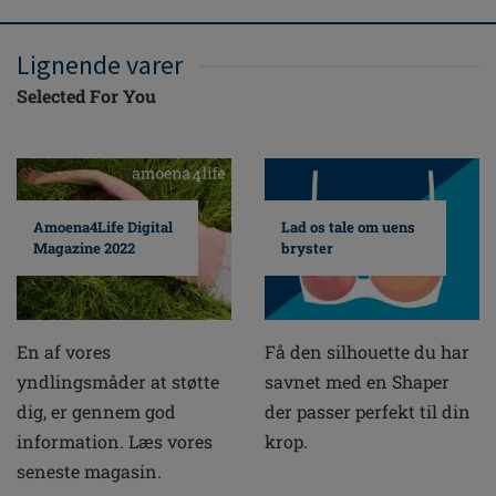
Lignende varer
Selected For You
Amoena4Life Digital
Lad os tale om uens
Magazine 2022
bryster
En af vores
Få den silhouette du har
yndlingsmåder at støtte
savnet med en Shaper
dig, er gennem god
der passer perfekt til din
information. Læs vores
krop.
seneste magasin.