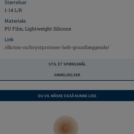
Størrelser
1-14 L/R
Materiale
PU Film, Lightweight Silicone
Link
/dk/om-os/brystproteser-helt-grundlæggende/
STIL ET SPØRGSMÅL
ANMELDELSER
DU VIL MÅSKE OGSÅ KUNNE LIDE