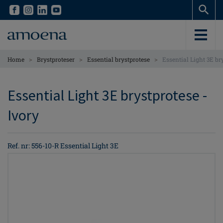
Skip
Skip
to
to
main
main
content
content
>
>
>
Home
Brystproteser
Essential brystprotese
Essential Light 3E br
Essential Light 3E brystprotese -
Ivory
Ref. nr: 556-10-R Essential Light 3E