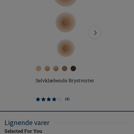
Selvklæbende Brystvorter
Contact 
(4)
Lignende varer
Selected For You