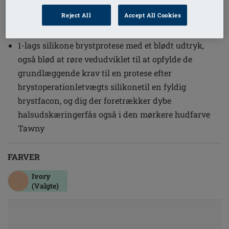
1
/
2
Reject All
Accept All Cookies
Ref. nr: 556-10-R Essential Light 3E
1-lags silikone brystprotese med et blødt udtryk,
også blød at røre vedudviklet til at opfylde de
grundlæggende krav til en protese efter
brystoperationletvægts silikonetil en fyldig
brystfacon, og dig der foretrækker dybe
halsudskæringerfås også i den mørkere hudfarve
Tawny
FARVER
Ivory
(Valgte)