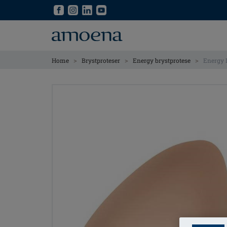
Skip
Skip
to
to
main
main
content
content
>
>
>
Home
Brystproteser
Energy brystprotese
Energy 