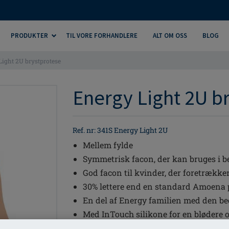
PRODUKTER
TIL VORE FORHANDLERE
ALT OM OSS
BLOG
Light 2U brystprotese
Energy Light 2U br
Ref. nr: 341S Energy Light 2U
Mellem fylde
Symmetrisk facon, der kan bruges i b
God facon til kvinder, der foretrækk
30% lettere end en standard Amoena 
En del af Energy familien med den be
Med InTouch silikone for en blødere o