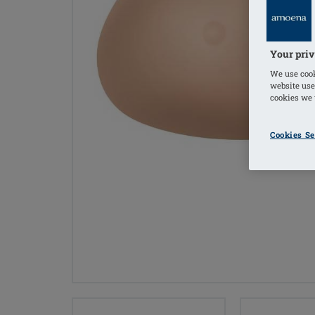
Your priv
We use cook
website use
cookies we u
Cookies Se