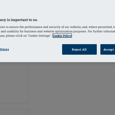
FARVER
Ivory
(Valgte)
acy is important to us.
ies to ensure the performance and security of our website, and, where permitted, t
 and usability for business and website optimization purposes. For further informa
se, please click on "Cookie Settings".
Cookie Policy
PRODU
FIND
FORHANDLER
ttings
Reject All
Accept 