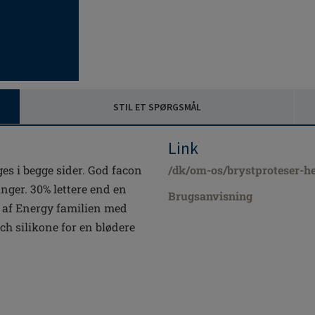
STIL ET SPØRGSMÅL
Link
es i begge sider. God facon
/dk/om-os/brystproteser-h
nger. 30% lettere end en
Brugsanvisning
 af Energy familien med
h silikone for en blødere