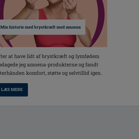
Min historie med brystkræft med amoena
fter at have lidt af brystkræft og lymfødem
pdagede jeg amoena-produkterne og fandt
fterhånden komfort, støtte og selvtillid igen.
LÆS MERE