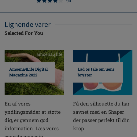
(4)
Lignende varer
Selected For You
Amoena4Life Digital
Lad os tale om uens
Magazine 2022
bryster
En af vores
Få den silhouette du har
yndlingsmåder at støtte
savnet med en Shaper
dig, er gennem god
der passer perfekt til din
information. Læs vores
krop.
seneste magasin.