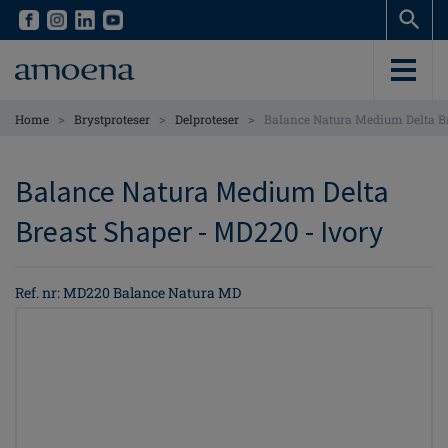
Skip
Skip
to
to
main
main
content
content
>
>
>
Home
Brystproteser
Delproteser
Balance Natura Medium Delta B
Balance Natura Medium Delta
Breast Shaper - MD220 - Ivory
Ref. nr: MD220 Balance Natura MD