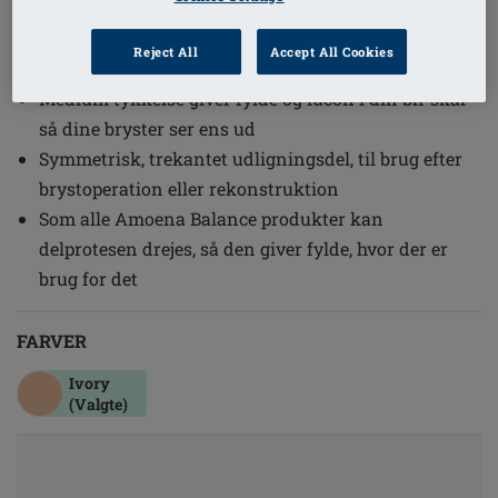
1
/
2
Reject All
Accept All Cookies
Ref. nr: MD220 Balance Natura MD
Medium tykkelse giver fylde og facon i din bh-skål
så dine bryster ser ens ud
Symmetrisk, trekantet udligningsdel, til brug efter
brystoperation eller rekonstruktion
Som alle Amoena Balance produkter kan
delprotesen drejes, så den giver fylde, hvor der er
brug for det
FARVER
Ivory
(Valgte)