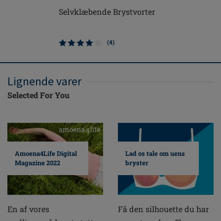
Selvklæbende Brystvorter
Soft Cle
(4)
Lignende varer
Selected For You
Amoena4Life Digital
Lad os tale om uens
Magazine 2022
bryster
En af vores
Få den silhouette du har