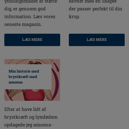
yndlingsmåder at støtte
savnet med en Shaper
dig, er gennem god
der passer perfekt til din
information. Læs vores
krop.
seneste magasin.
LÆS MERE
LÆS MERE
Min historie med
brystkræft med
amoena
Efter at have lidt af
brystkræft og lymfødem
opdagede jeg amoena-