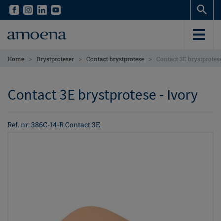
Skip
Skip
to
to
main
main
content
content
>
>
>
Home
Brystproteser
Contact brystprotese
Contact 3E brystprotes
Contact 3E brystprotese - Ivory
Ref. nr: 386C-14-R Contact 3E