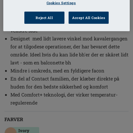
Cookies Settings
Ref. nr: 386C-14-R Contact 3E
Fyldig brystfacon
Reject All
Accept All Cookies
Asymmetrisk facon - findes både i model til højre og
venstre side
Designet med lidt lavere vinkel mod kavalergangen
for at tilgodese operationer, der har bevaret dette
område. Ideel hvis du kan lide bh'er der er skåret lidt
lavt - som en balconette bh
Mindre i omkreds, med en fyldigere facon
En del af Contact familien, der klæber direkte på
huden for den bedste sikkerhed og komfort
Med Comfort+ teknologi, der virker temperatur-
regulerende
FARVER
Ivory