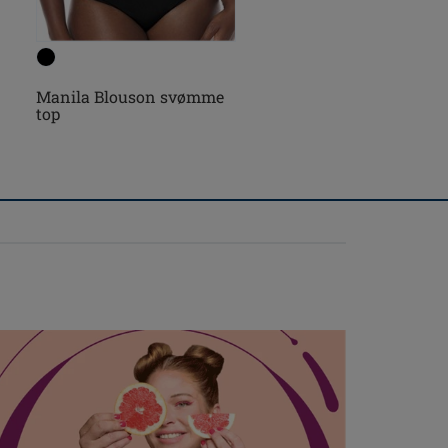
Manila Blouson svømme
Manila Bikini top
top