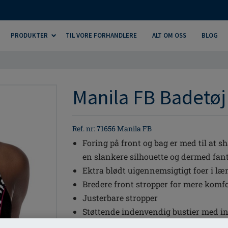
PRODUKTER
TIL VORE FORHANDLERE
ALT OM OSS
BLOG
Manila FB Badetøj 
Ref. nr: 71656 Manila FB
Foring på front og bag er med til at sh
en slankere silhouette og dermed fanta
Ektra blødt uigennemsigtigt foer i l
Bredere front stropper for mere komfo
Justerbare stropper
Støttende indenvendig bustier med in
til at holde din protese sikkert plad