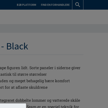
B2B PLATFORM
FIND EN FORHANDLERE
- Black
ape figuren lidt. Sorte paneler i siderne giver
stisk til større størrelser
ænden og meget behagelig bære komfort
rt for at aflaste skuldrene
tegreret dobbelte lommer og vatterede skåle
s. Amoena Wave Seam er en speciel teknik for