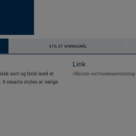
STIL ET SPØRGSMÅL
Link
ssisk sort og hvid med et
/dk/om-os/vaskeanvisning-p
. 6 smarte styles at vælge