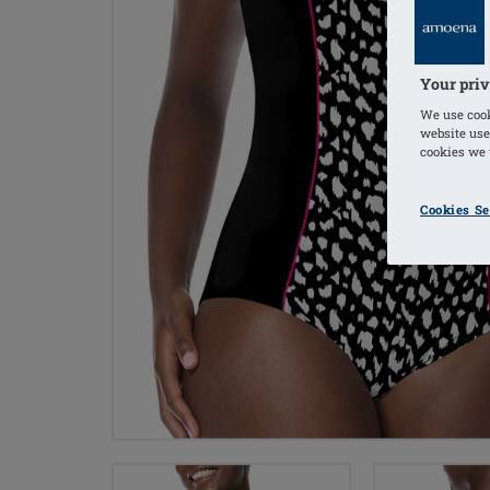
Your priv
We use cook
website use
cookies we u
Cookies Se