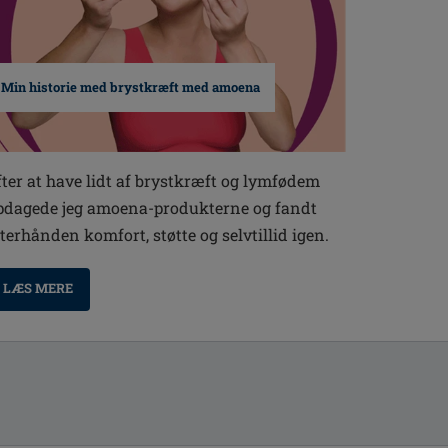
Min historie med brystkræft med amoena
fter at have lidt af brystkræft og lymfødem
pdagede jeg amoena-produkterne og fandt
fterhånden komfort, støtte og selvtillid igen.
LÆS MERE