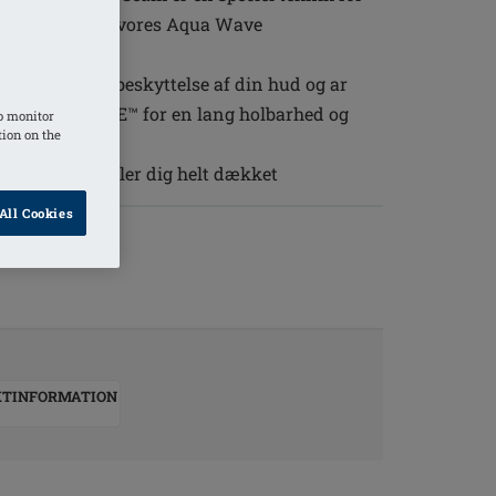
i siderne. Brug vores Aqua Wave
meaktiviteter
er en optimal beskyttelse af din hud og ar
CRA® XTRA LIFE™ for en lang holbarhed og
o monitor
tion on the
g bag så du føler dig helt dækket
All Cookies
KTINFORMATION