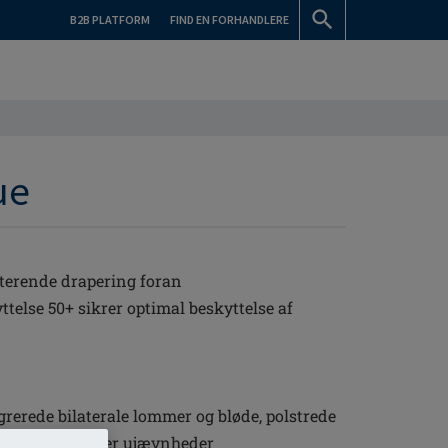
B2B PLATFORM
FIND EN FORHANDLERE
ue
terende drapering foran
else 50+ sikrer optimal beskyttelse af
rerede bilaterale lommer og bløde, polstrede
 plads og skjuler ujævnheder