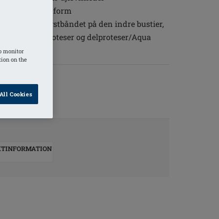
tra dækning og form
h på underbrystbåndet på den indre bustier,
 amoena brystproteser og delproteser/Aqua
o monitor
tion on the
All Cookies
KTINFORMATION