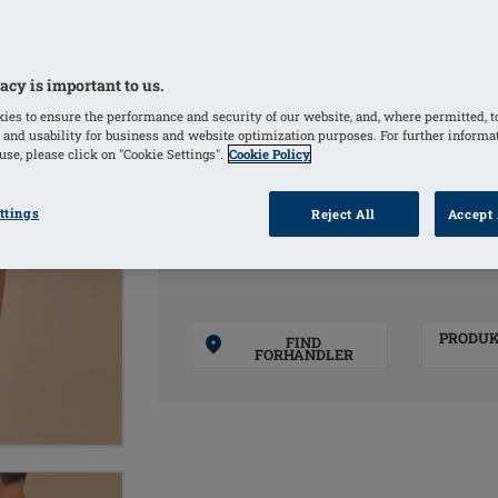
støttende foring foran, der giver eks
amoena Wave Seam er en speciel finis
der giver ekstra støtte på siderne af
acy is important to us.
Wave
ies to ensure the performance and security of our website, and, where permitted, t
 and usability for business and website optimization purposes. For further informa
se, please click on "Cookie Settings".
Cookie Policy
FARVER
ttings
Reject All
Accept 
Dark Blue
(Valgte)
PRODU
FIND
FORHANDLER