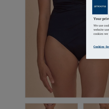
Your priv
We use cook
website use
cookies we u
Cookies Se