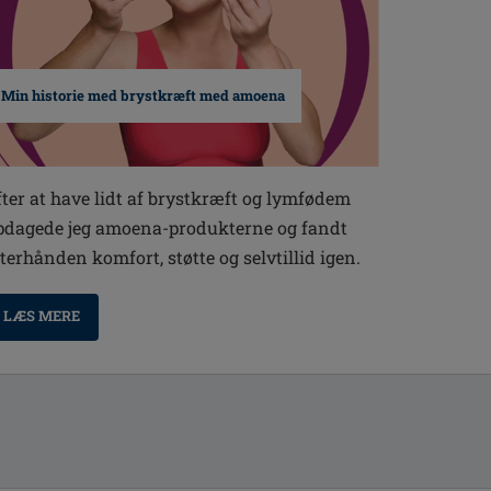
Min historie med brystkræft med amoena
fter at have lidt af brystkræft og lymfødem
pdagede jeg amoena-produkterne og fandt
fterhånden komfort, støtte og selvtillid igen.
LÆS MERE