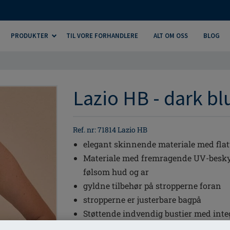
PRODUKTER
TIL VORE FORHANDLERE
ALT OM OSS
BLOG
Lazio HB - dark bl
Ref. nr: 71814 Lazio HB
elegant skinnende materiale med flat
Materiale med fremragende UV-beskytt
følsom hud og ar
gyldne tilbehør på stropperne foran
stropperne er justerbare bagpå
Støttende indvendig bustier med integ
skåle holder brystprotesen sikkert på