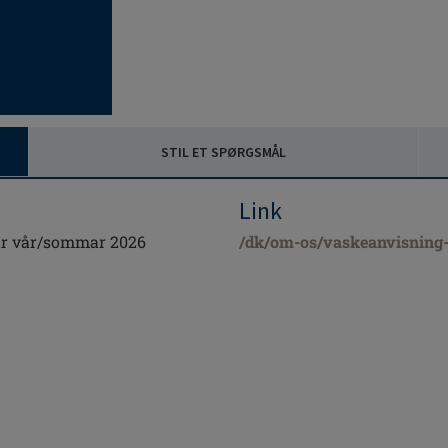
STIL ET SPØRGSMÅL
Link
år vår/sommar 2026
/dk/om-os/vaskeanvisning-p