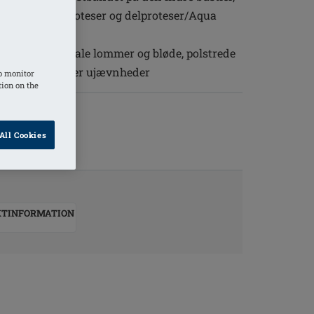
 amoena brystproteser og delproteser/Aqua
rerede bilaterale lommer og bløde, polstrede
 plads og skjuler ujævnheder
o monitor
tion on the
All Cookies
KTINFORMATION