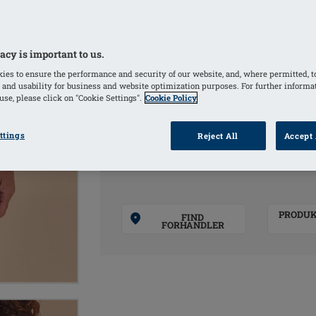
der giver ekstra støtte på siderne af
Wave
Støttende indvendig bustier med integ
acy is important to us.
skåle holder brystprotesen sikkert på
ies to ensure the performance and security of our website, and, where permitted, t
 and usability for business and website optimization purposes. For further informa
se, please click on "Cookie Settings".
Cookie Policy
FARVER
ttings
Reject All
Accept 
Navy
(Valgte)
PRODU
FIND
FORHANDLER