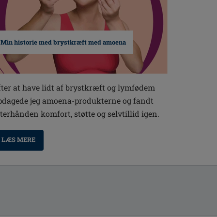
Min historie med brystkræft med amoena
fter at have lidt af brystkræft og lymfødem
pdagede jeg amoena-produkterne og fandt
fterhånden komfort, støtte og selvtillid igen.
LÆS MERE