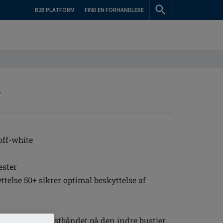
B2B PLATFORM
FIND EN FORHANDLERE
y
off-white
ester
else 50+ sikrer optimal beskyttelse af
h på underbrystbåndet på den indre bustier,