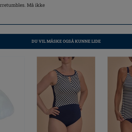
ørretumbles. Må ikke
DU VIL MÅSKE OGSÅ KUNNE LIDE