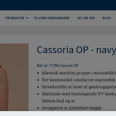
PRODUKTER
TIL VORE FORHANDLERE
ALT OM OSS
BLOG
Cassoria OP - nav
Ref. nr: 71788 Casoria OP
klassisk maritim gruppe i marineblå/
flot basismodel i ensfarvet marineblå
Hovedstoffet er lavet af genbrugspoly
Materiale med fremragende UV-beskytt
følsom hud og ar
stropperne er justerbare bagpå
amoena Wave Seam er en speciel finis