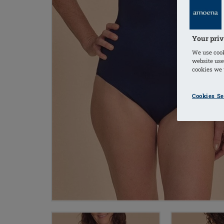
Your priv
We use cook
website use
cookies we u
Cookies Se