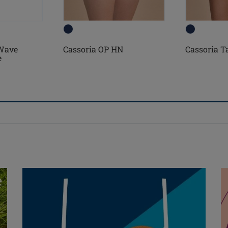
Wave
Cassoria OP HN
Cassoria T
e