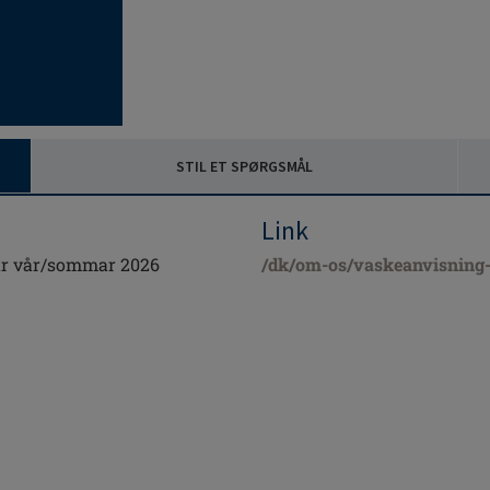
STIL ET SPØRGSMÅL
Link
år vår/sommar 2026
/dk/om-os/vaskeanvisning-p