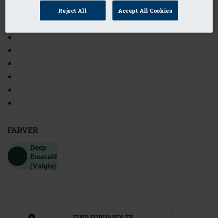
Ref. nr: 71807 Treviso PTY
Reject All
Accept All Cookies
tidløse mønstre lavet af et struktureret ribstof
FARVER
Deep
Emerald
(Valgte)
FIND FORHANDLER