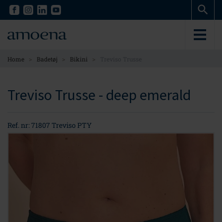
Skip
Skip
to
to
main
main
content
content
>
>
>
Home
Badetøj
Bikini
Treviso Trusse
Treviso Trusse - deep emerald
Ref. nr: 71807 Treviso PTY