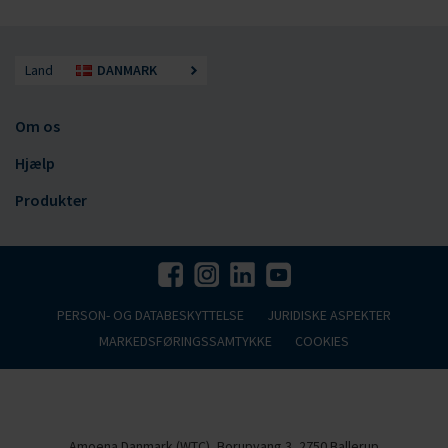
Land
DANMARK
Om os
Hjælp
Produkter
PERSON- OG DATABESKYTTELSE
JURIDISKE ASPEKTER
MARKEDSFØRINGSSAMTYKKE
COOKIES
Amoena Danmark (WTC), Borupvang 3, 2750 Ballerup