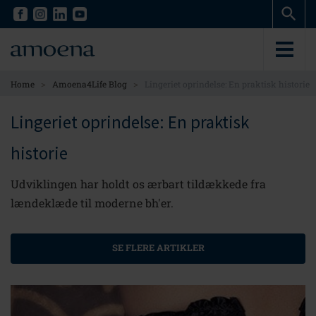
Skip
Skip
to
to
main
main
content
content
>
>
Home
Amoena4Life Blog
Lingeriet oprindelse: En praktisk historie
Lingeriet oprindelse: En praktisk
historie
Udviklingen har holdt os ærbart tildækkede fra
lændeklæde til moderne bh'er.
SE FLERE ARTIKLER