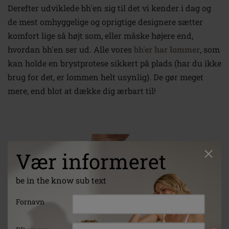
Derefter udviklede bh'en sig til det vi kender i dag og
de mest omhyggelige og oprigtige designere sætter
komfort lige så højt som, eller måske højere end,
hvordan bh'en ser ud. Alle vores
bh'er har lommer
, som
kan holde en brystprotese sikkert på plads (har du ikke
brug for det, er lommen helt usynlig). De gør meget
mere, end blot at dække dig ærbart til!
Vær informeret
be in the know sub text
Fornavn