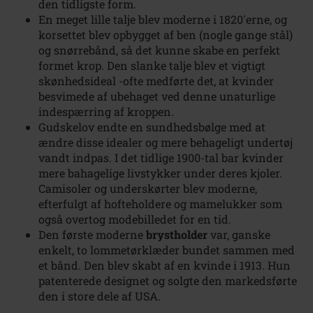
den tidligste form.
En meget lille talje blev moderne i 1820'erne, og
korsettet blev opbygget af ben (nogle gange stål)
og snørrebånd, så det kunne skabe en perfekt
formet krop. Den slanke talje blev et vigtigt
skønhedsideal -ofte medførte det, at kvinder
besvimede af ubehaget ved denne unaturlige
indespærring af kroppen.
Gudskelov endte en sundhedsbølge med at
ændre disse idealer og mere behageligt undertøj
vandt indpas. I det tidlige 1900-tal bar kvinder
mere bahagelige livstykker under deres kjoler.
Camisoler og underskørter blev moderne,
efterfulgt af hofteholdere og mamelukker som
også overtog modebilledet for en tid.
Den første moderne
brystholder
var, ganske
enkelt, to lommetørklæder bundet sammen med
et bånd. Den blev skabt af en kvinde i 1913. Hun
patenterede designet og solgte den markedsførte
den i store dele af USA.