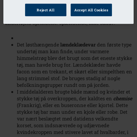
hedder
“Undressed” på the Victoria and Albert
Reject All
Accept All Cookies
Museum i London
, har vi fået lyst til at undersøge
undertøjets oprindelse. spændende, ikke sandt?
Det løsthængende
lændeklædevar
den første type
undertøj man kan finde, under varmere
himmelstrøg blev det brugt som det eneste stykke
tøj, man havde brug for. Lændeklæder havde
facon som en trekant, et skørt eller simpelthen en
lang strimmel stof. De bruges stadig af nogle
befolkningsgrupper rundt om på jorden.
I middelalderen brugte både mænd og kvinder et
stykke tøj på overkroppen, der kaldtes en
chemise
(Frankrig), eller en buseronne eller kjortel. Dette
stykke tøj bar man under en kjole eller robe. Det
var nært beslægtet med datidens velkendte
korset, som indsnævrede og udjævnede
kvindekroppen med stivere lavet af hvalbarder, i