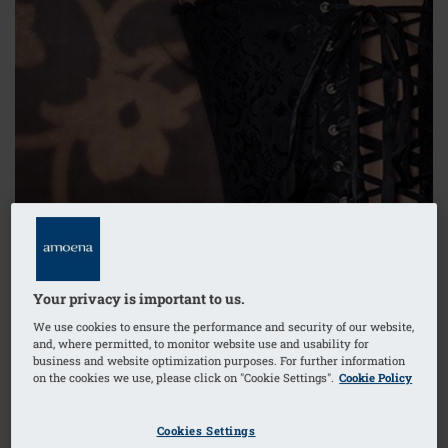
Your privacy is important to us.
We use cookies to ensure the performance and security of our website,
and, where permitted, to monitor website use and usability for
business and website optimization purposes. For further information
on the cookies we use, please click on "Cookie Settings".
Cookie Policy
Amoena har lavet smukt lingeri med god støtte siden
starten af 1990'erne, men vi kan jo absolut ikke påstå,
Cookies Settings
at vi er de første. Efter inspiration fra en udstilling, der