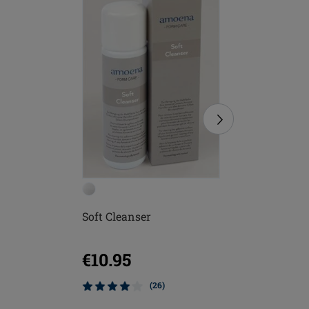
Soft Cleanser
Soft Bürs
€10.95
€4.95
(26)