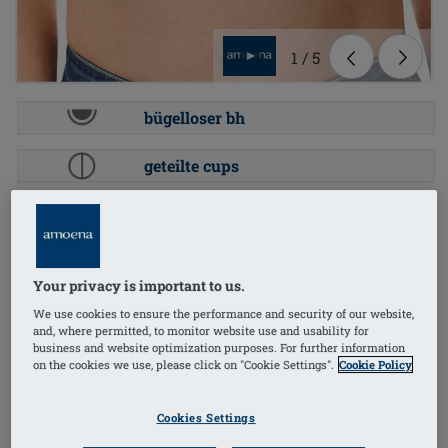
1
/
5
bügelloser bh
geteilte cups
gepolsterte träger
Bestellnummer: 44813
(
5
)
Your privacy is important to us.
LymphFlowLongSBFC
We use cookies to ensure the performance and security of our website,
Der Lymph Flow Long Frontverschluss Soft-BH
and, where permitted, to monitor website use and usability for
verbindet hohen Tragekomfort mit funktionaler
business and website optimization purposes. For further information
on the cookies we use, please click on "Cookie Settings".
Cookie Policy
Kompression und ist speziell auf die Bedürfnisse von
sensibler Haut und postoperativen Anforderungen
Cookies Settings
abgestimmt. Dieses Modell überzeugt durch seine