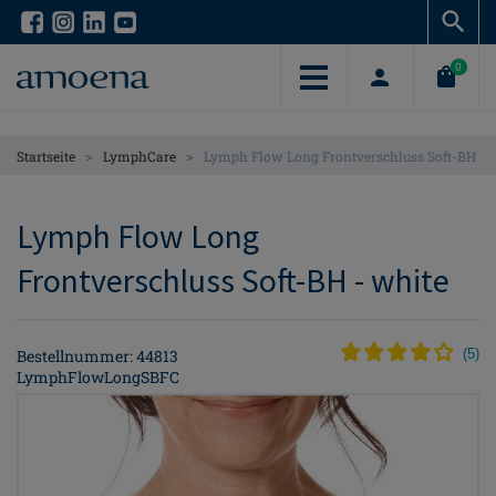
Skip
Skip
to
to
main
main
0
content
content
>
>
Startseite
LymphCare
Lymph Flow Long Frontverschluss Soft-BH
Lymph Flow Long
Frontverschluss Soft-BH - white
Bestellnummer: 44813
(
5
)
LymphFlowLongSBFC