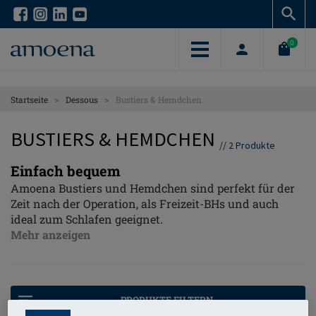
Skip
Skip
to
to
main
main
0
content
content
>
>
Startseite
Dessous
Bustiers & Hemdchen
BUSTIERS & HEMDCHEN
//
2
Produkte
Einfach bequem
Amoena Bustiers und Hemdchen sind perfekt für der
Zeit nach der Operation, als Freizeit-BHs und auch
ideal zum Schlafen geeignet.
Mehr anzeigen
PRODUKTE FILTERN