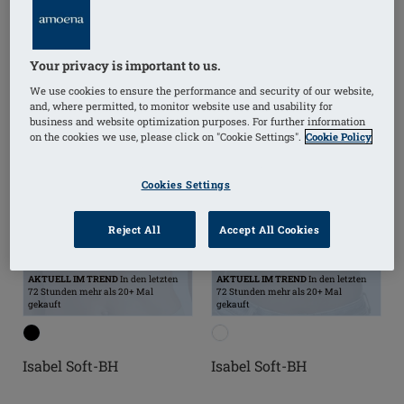
Your privacy is important to us.
We use cookies to ensure the performance and security of our website,
and, where permitted, to monitor website use and usability for
business and website optimization purposes. For further information
on the cookies we use, please click on "Cookie Settings".
Cookie Policy
Cookies Settings
Reject All
Accept All Cookies
AKTUELL IM TREND
In den letzten
AKTUELL IM TREND
In den letzten
72 Stunden mehr als 20+ Mal
72 Stunden mehr als 20+ Mal
gekauft
gekauft
Isabel Soft-BH
Isabel Soft-BH