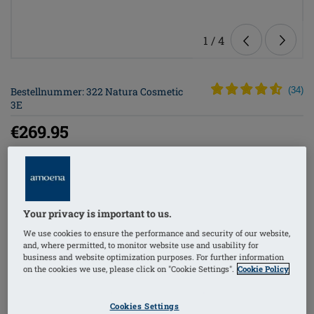
1
/
4
Bestellnummer: 322 Natura Cosmetic
(
34
)
3E
€269.95
Preise inkl. MwSt. zzgl. Versandkosten
Die Natura Cosmetic 3E Prothese überzeugt durch ihr
Your privacy is important to us.
durchdachtes Design und bietet eine optimale Lösung
We use cookies to ensure the performance and security of our website,
für Frauen, die Wert auf Komfort und Natürlichkeit
and, where permitted, to monitor website use and usability for
legen. Mit ihrer asymmetrischen Form und dem
business and website optimization purposes. For further information
on the cookies we use, please click on "Cookie Settings".
Cookie Policy
besonderen Material sorgt sie für ein angenehmes
Tragegefühl und ein natürliches Erscheinungsbild.
Cookies Settings