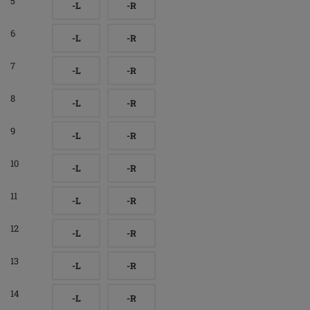
5
-L
-R
6
-L
-R
7
-L
-R
8
-L
-R
9
-L
-R
10
-L
-R
11
-L
-R
12
-L
-R
13
-L
-R
14
-L
-R