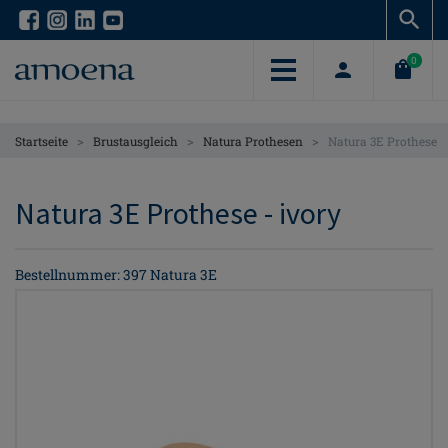
Skip
Skip
to
to
main
main
0
content
content
>
>
>
Startseite
Brustausgleich
Natura Prothesen
Natura 3E Prothese
Natura 3E Prothese - ivory
Bestellnummer: 397 Natura 3E