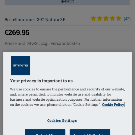
gekauft
Bestellnummer: 397 Natura 3E
(
42
)
€269.95
Preise inkl. MwSt. zzgl. Versandkosten
Die Natura 3E Prothese überzeugt durch ihre
hochwertige Verarbeitung und durchdachte
Formgebung, die eine natürliche Silhouette
Your privacy is important to us.
unterstützt. Sie ist speziell entwickelt, um
We use cookies to ensure the performance and security of our website,
Tragekomfort und Ästhetik optimal zu vereinen.
and, where permitted, to monitor website use and usability for
business and website optimization purposes. For further information
Asymmetrische Brustprothese
on the cookies we use, please click on "Cookie Settings".
Cookie Policy
Die Verlängerung zum Brustbein hin ermöglicht
einen tieferen Ausschnitt
Cookies Settings
Temperaturausgleichendes Comfort+ Material