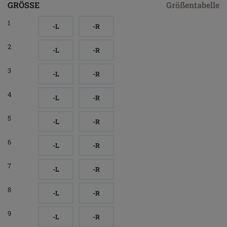
GRÖSSE
Größentabelle
1
-L
-R
2
-L
-R
3
-L
-R
4
-L
-R
5
-L
-R
6
-L
-R
7
-L
-R
8
-L
-R
9
-L
-R