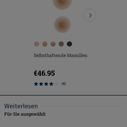
Selbsthaftende Mamillen
Soft Cle
€46.95
€10.9
(4)
Weiterlesen
Für Sie ausgewählt