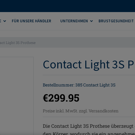
E
FÜR UNSERE HÄNDLER
UNTERNEHMEN
BRUSTGESUNDHEIT
act Light 3S Prothese
Contact Light 3S P
Bestellnummer: 385 Contact Light 3S
€299.95
Preise inkl. MwSt. zzgl. Versandkosten
Die Contact Light 3S Prothese überzeugt
den Körper, wodurch sie ein angenehmes