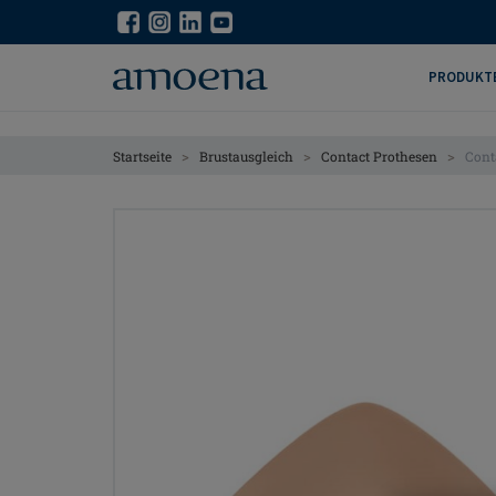
Skip
Skip
to
to
main
main
PRODUKT
content
content
>
>
>
Startseite
Brustausgleich
Contact Prothesen
Cont