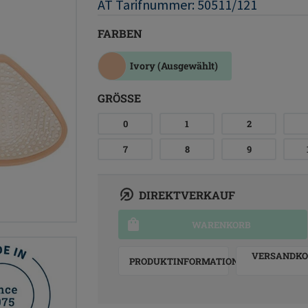
AT Tarifnummer: 50511/121
FARBEN
Ivory
(Ausgewählt)
GRÖSSE
0
1
2
7
8
9
DIREKTVERKAUF
WARENKORB
VERSANDKO
PRODUKTINFORMATION