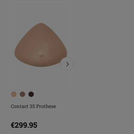
Contact 3S Prothese
Natura Light 3S Proth
€299.95
€269.95