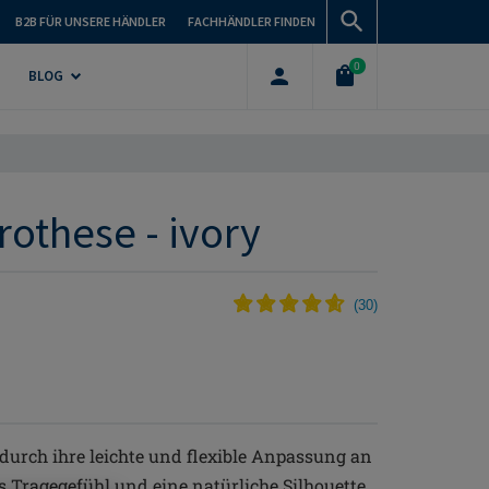
B2B FÜR UNSERE HÄNDLER
FACHHÄNDLER FINDEN
0
BLOG
rothese - ivory
(
30
)
 durch ihre leichte und flexible Anpassung an
 Tragegefühl und eine natürliche Silhouette