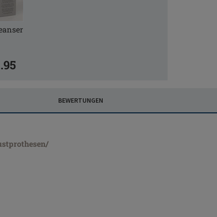
leanser
.95
BEWERTUNGEN
ustprothesen/