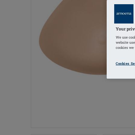
Your priv
We use cook
website use
cookies we u
Cookies Se