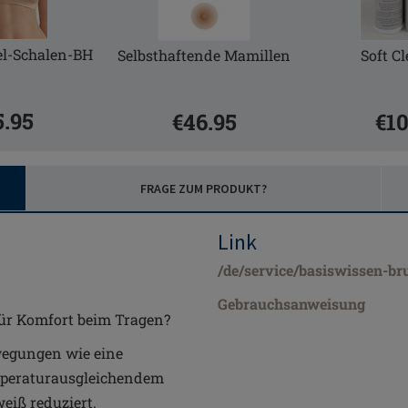
el-Schalen-BH
Selbsthaftende Mamillen
Soft C
5.95
€46.95
€10
FRAGE ZUM PRODUKT?
Link
/de/service/basiswissen-br
Gebrauchsanweisung
 für Komfort beim Tragen?
wegungen wie eine
emperaturausgleichendem
eiß reduziert.