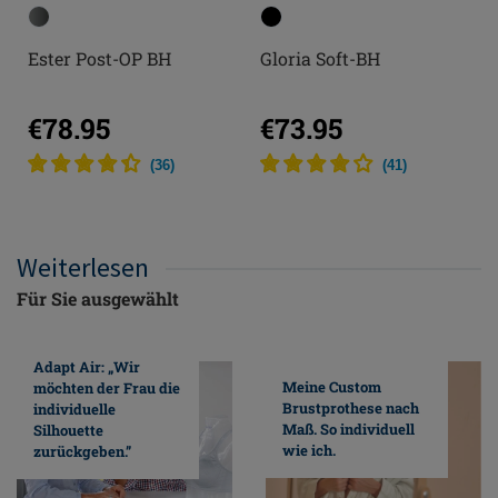
Ester Post-OP BH
Gloria Soft-BH
€78.95
€73.95
(
36
)
(
41
)
Weiterlesen
Für Sie ausgewählt
Adapt Air: „Wir
Meine Custom
möchten der Frau die
Brustprothese nach
individuelle
Maß. So individuell
Silhouette
wie ich.
zurückgeben.”