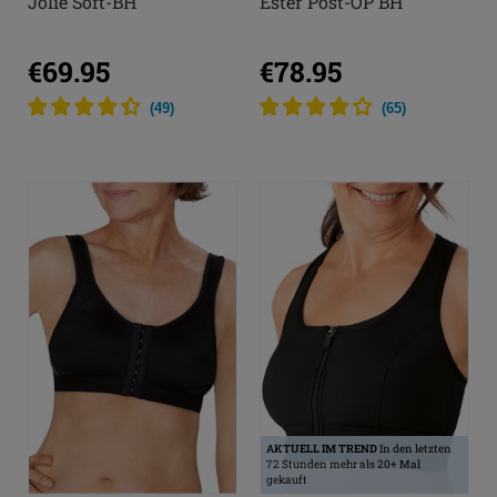
Jolie Soft-BH
Ester Post-OP BH
€69.95
€78.95
(
49
)
(
65
)
AKTUELL IM TREND
In den letzten
72 Stunden mehr als 20+ Mal
gekauft