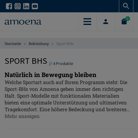
Skip
Skip
to
to
main
main
0
content
content
>
>
Startseite
Bekleidung
Sport BHs
SPORT BHS
//
4
Produkte
Natürlich in Bewegung bleiben
Welche Sportart auch auf Ihrem Programm steht: Die
Sport-BHs von Amoena geben immer den richtigen
Halt. Sport-Modelle mit funktionalen Materialien
bieten eine optimale Unterstützung und ultimativen
Tragekomfort. Eine höhere Bedeckung und breiteres
Unterbrustband sorgen für eine optimale
Mehr anzeigen
Unterstützung, wie auch die atmungsaktive
Materialien einen besseren Feuchtigkeitstransport
und Temperaturausgleich bieten. Breite gepolsterte