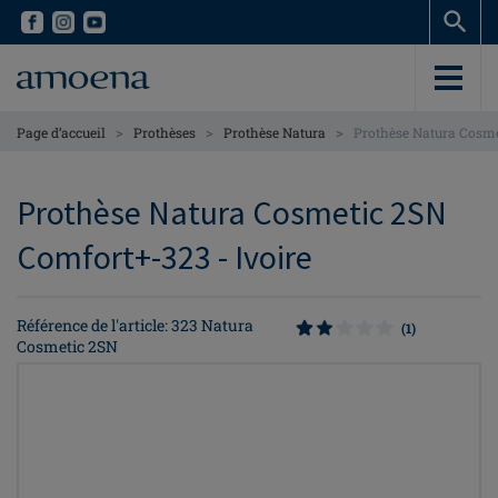
Skip
Skip
to
to
main
main
content
content
>
>
>
Page d’accueil
Prothèses
Prothèse Natura
Prothèse Natura Cosm
Prothèse Natura Cosmetic 2SN
Comfort+-323 - Ivoire
Référence de l'article: 323 Natura
(1)
Cosmetic 2SN