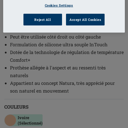
Cookies Settings
1
/
4
Reject All
Accept All Cookies
(1)
Référence de l'article: 323 Natura
Cosmetic 2SN
Peut être utilisée côté droit ou côté gauche
Formulation de silicone ultra souple InTouch
Dotée de la technologie de régulation de température
Comfort+
Prothèse allégée à l'aspect et au ressenti très
naturels
Appartient au concept Natura, très apprécié pour
son naturel en mouvement
COULEURS
Ivoire
(Sélectionné)