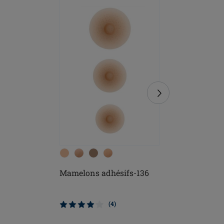
Mamelons adhésifs-136
Prothèse
Comfort+
(4)