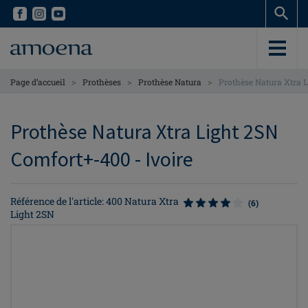
Skip
Skip
to
to
main
main
content
content
>
>
>
Page d’accueil
Prothèses
Prothèse Natura
Prothèse Natura Xtra 
Prothèse Natura Xtra Light 2SN
Comfort+-400 - Ivoire
Référence de l'article: 400 Natura Xtra
(6)
Light 2SN