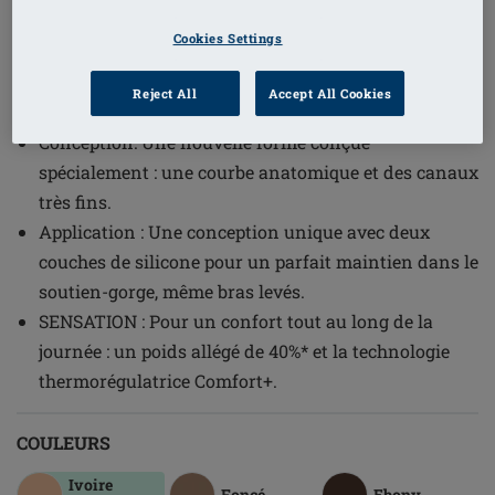
1
/
4
Cookies Settings
(6)
Référence de l'article: 400 Natura Xtra
Reject All
Accept All Cookies
Light 2SN
Conception: Une nouvelle forme conçue
spécialement : une courbe anatomique et des canaux
très fins.
Application : Une conception unique avec deux
couches de silicone pour un parfait maintien dans le
soutien-gorge, même bras levés.
SENSATION : Pour un confort tout au long de la
journée : un poids allégé de 40%* et la technologie
thermorégulatrice Comfort+.
COULEURS
Ivoire
Foncé
Ebony