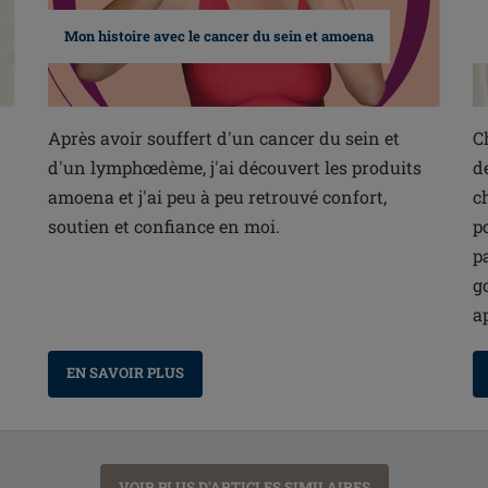
Mon histoire avec le cancer du sein et amoena
Après avoir souffert d'un cancer du sein et
C
d'un lymphœdème, j'ai découvert les produits
d
amoena et j'ai peu à peu retrouvé confort,
c
soutien et confiance en moi.
p
p
g
a
EN SAVOIR PLUS
VOIR PLUS D'ARTICLES SIMILAIRES