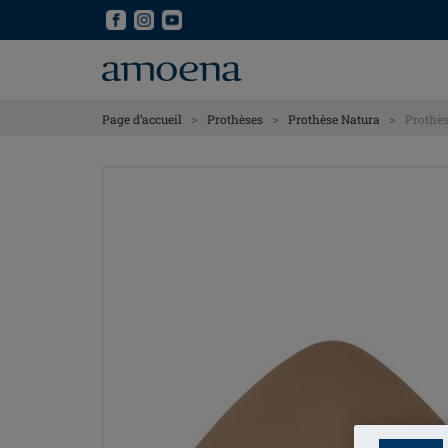
Skip
Skip
to
to
main
main
content
content
>
>
>
Page d’accueil
Prothèses
Prothèse Natura
Prothès