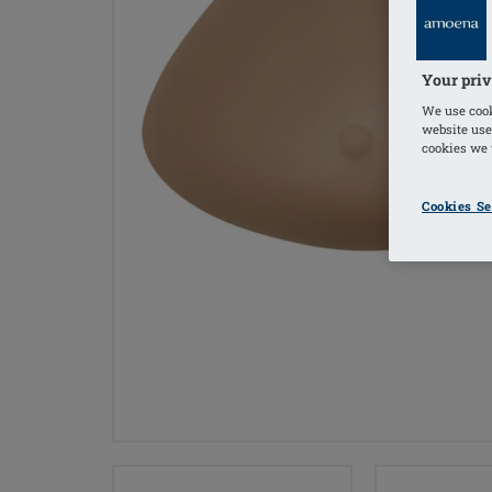
Your priv
We use cook
website use
cookies we u
Cookies Se