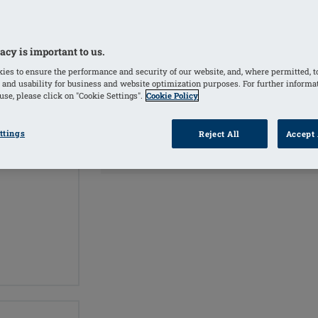
COULEURS
acy is important to us.
Tawny
(Sélectionné)
Ivoire
ies to ensure the performance and security of our website, and, where permitted, t
 and usability for business and website optimization purposes. For further informa
se, please click on "Cookie Settings".
Cookie Policy
INF
TROUVER UN
ttings
Reject All
Accept 
POINT DE VENTE