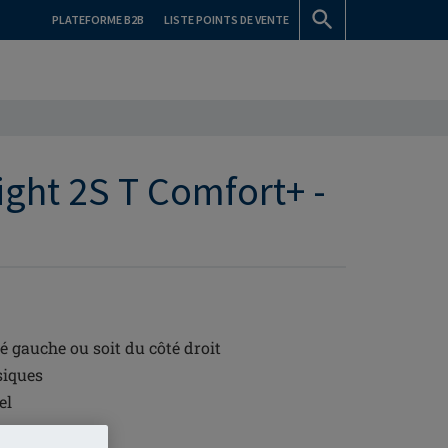
PLATEFORME B2B
LISTE POINTS DE VENTE
ight 2S T Comfort+ -
é gauche ou soit du côté droit
siques
el