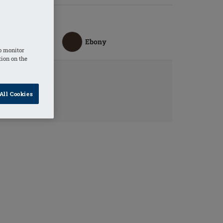
Ebony
o monitor
tion on the
ORMATIONS
All Cookies