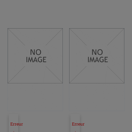
fr
parcours
de
navigation
pour
la
référence
du
produit
45621
Erreur
Erreur
:
: