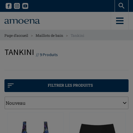
Skip
Skip
to
to
main
main
content
content
>
>
Page d’accueil
Maillots de bain
Tankini
TANKINI
//
9
Produits
FILTRER LES PRODUITS