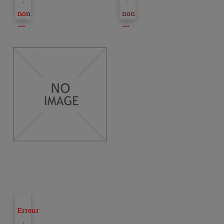
non
non
ca-
ca-
fr
fr
parcours
parcours
de
de
navigation
navigation
pour
pour
la
la
référence
référence
du
du
produit
produit
45738
45640
Erreur
: