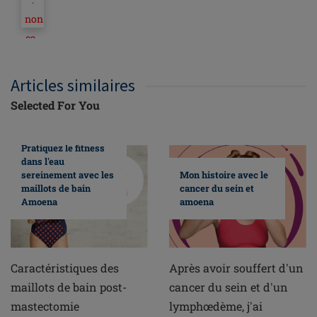
non
ca-
fr
parcours
Articles similaires
de
Selected For You
navigation
pour
Pratiquez le fitness
la
dans l'eau
référence
sereinement avec les
Mon histoire avec le
maillots de bain
cancer du sein et
du
Amoena
amoena
produit
45932
Caractéristiques des
Après avoir souffert d'un
maillots de bain post-
cancer du sein et d'un
mastectomie
lymphœdème, j'ai