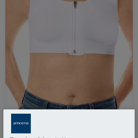
1
/
7