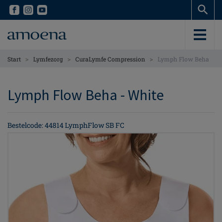
Skip
Skip
to
to
main
main
content
content
>
>
>
Start
Lymfezorg
CuraLymfe Compression
Lymph Flow Beha
Lymph Flow Beha - White
Bestelcode: 44814 LymphFlow SB FC