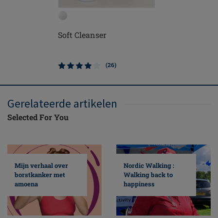
Soft Cleanser
Contact 
(26)
Gerelateerde artikelen
Selected For You
Mijn verhaal over
Nordic Walking :
borstkanker met
Walking back to
amoena
happiness