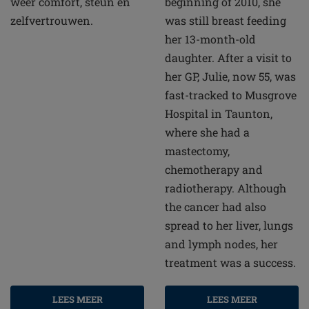
weer comfort, steun en
beginning of 2010, she
zelfvertrouwen.
was still breast feeding
her 13-month-old
daughter. After a visit to
her GP, Julie, now 55, was
fast-tracked to Musgrove
Hospital in Taunton,
where she had a
mastectomy,
chemotherapy and
radiotherapy. Although
the cancer had also
spread to her liver, lungs
and lymph nodes, her
treatment was a success.
LEES MEER
LEES MEER