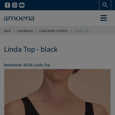
Skip
Skip
to
to
main
main
content
content
>
>
>
Start
Lymfezorg
CuraLymfe Comfort
Linda Top
Linda Top - black
Bestelcode: 45138 Linda Top