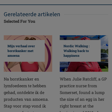
Gerelateerde artikelen
Selected For You
Mijn verhaal over
Nordic Walking :
borstkanker met
Walking back to
amoena
happiness
Na borstkanker en
When Julie Ratcliff, a GP
lymfoedeem te hebben
practice nurse from
gehad, ontdekte ik de
Somerset, found a lump
producten van amoena.
the size of an egg in her
Stap voor stap vond ik
right breast at the