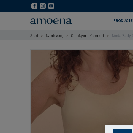
Skip
Skip
to
to
main
main
PRODUCTE
content
content
>
>
>
Start
Lymfezorg
CuraLymfe Comfort
Linda Body 