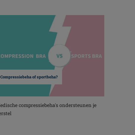
Compressiebeha of sportbeha?
edische compressiebeha's ondersteunen je
erstel