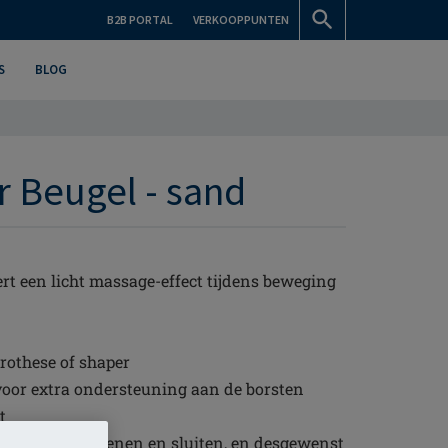
B2B PORTAL
VERKOOPPUNTEN
S
BLOG
 Beugel - sand
rt een licht massage-effect tijdens beweging
rothese of shaper
voor extra ondersteuning aan de borsten
t
om de body te openen en sluiten, en desgewenst