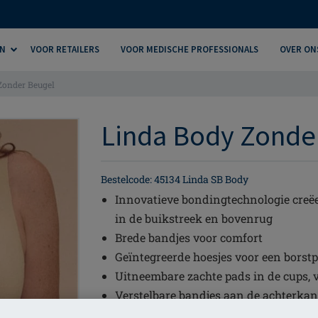
N
VOOR RETAILERS
VOOR MEDISCHE PROFESSIONALS
OVER ON
Zonder Beugel
Linda Body Zonder
Bestelcode: 45134 Linda SB Body
Innovatieve bondingtechnologie creëe
in de buikstreek en bovenrug
Brede bandjes voor comfort
Geïntegreerde hoesjes voor een borstp
Uitneembare zachte pads in de cups, 
Verstelbare bandjes aan de achterkan
Platte sluiting in het kruisgedeelte 