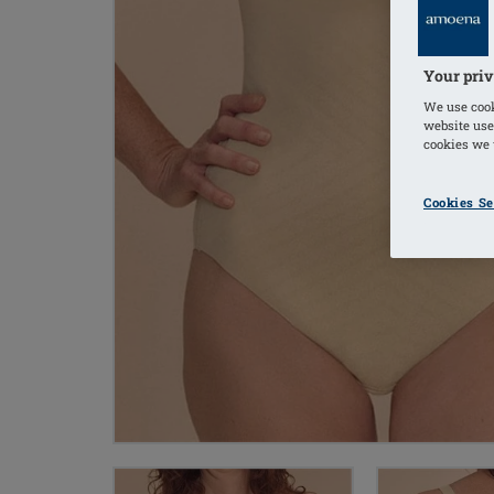
Your priv
We use cook
website use
cookies we u
Cookies Se