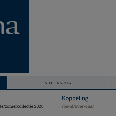
STEL EEN VRAAG
Koppeling
te/zomercollectie 2026
/be-nl/over-ons/