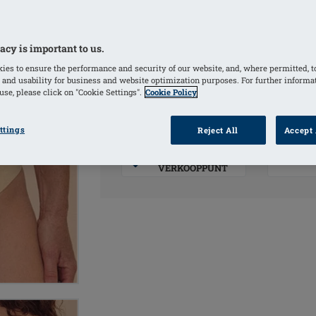
de lengte aan te passen
acy is important to us.
KLEUREN
ies to ensure the performance and security of our website, and, where permitted, t
 and usability for business and website optimization purposes. For further informa
Sand
(Geselecteerd)
Black
se, please click on "Cookie Settings".
Cookie Policy
ttings
Reject All
Accept 
PRODUC
VIND EEN
VERKOOPPUNT