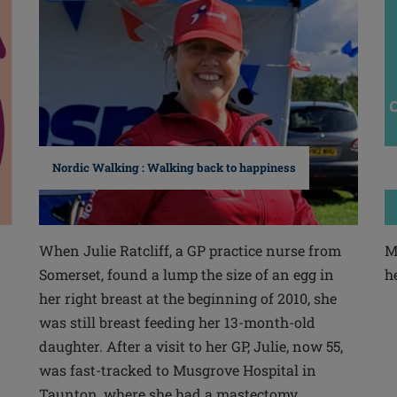
Nordic Walking : Walking back to happiness
When Julie Ratcliff, a GP practice nurse from
M
Somerset, found a lump the size of an egg in
h
n
her right breast at the beginning of 2010, she
was still breast feeding her 13-month-old
daughter. After a visit to her GP, Julie, now 55,
was fast-tracked to Musgrove Hospital in
Taunton, where she had a mastectomy,