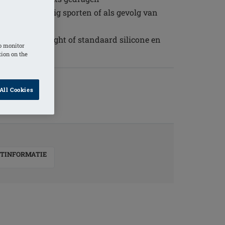
door regelmatig sporten of als gevolg van
al; Intouch light of standaard silicone en
o monitor
tion on the
All Cookies
TINFORMATIE