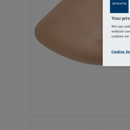
Your priv
We use cook
website use
cookies we u
Cookies Se