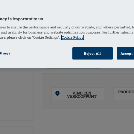
Ideaal voor vrouwen die transpireren 
medische behandeling of opvliegers
acy is important to us.
Comfort+ temperatuurregelend materia
ies to ensure the performance and security of our website, and, where permitted, t
superzacht laagje
 and usability for business and website optimization purposes. For further informa
se, please click on "Cookie Settings".
Cookie Policy
KLEUREN
ttings
Reject All
Accept 
Ivory
(Geselecteerd)
PRODUC
VIND EEN
VERKOOPPUNT