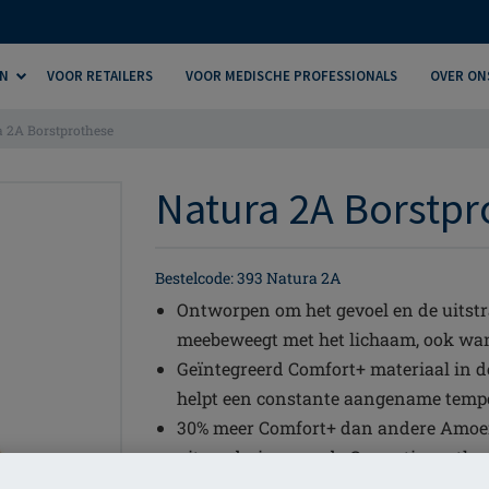
N
VOOR RETAILERS
VOOR MEDISCHE PROFESSIONALS
OVER ON
a 2A Borstprothese
Natura 2A Borstpro
Bestelcode: 393 Natura 2A
Ontworpen om het gevoel en de uitstra
meebeweegt met het lichaam, ook wann
Geïntegreerd Comfort+ materiaal in d
helpt een constante aangename tempe
30% meer Comfort+ dan andere Amoen
uitzondering van de Cosmetic prothe
Asymmetrische vorm - wordt ofwel li