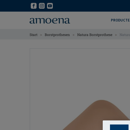
Skip
Skip
to
to
main
main
PRODUCTE
content
content
>
>
>
Start
Borstprothesen
Natura Borstprothese
Natur