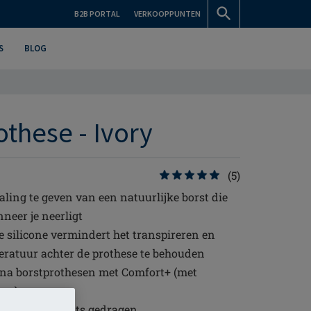
B2B PORTAL
VERKOOPPUNTEN
S
BLOG
these - Ivory
(5)
ling te geven van een natuurlijke borst die
eer je neerligt
e silicone vermindert het transpireren en
ratuur achter de prothese te behouden
a borstprothesen met Comfort+ (met
sen)
nks ofwel rechts gedragen