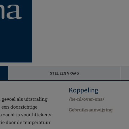
STEL EEN VRAAG
Koppeling
gevoel als uitstraling.
/be-nl/over-ons/
een doorzichtige
Gebruiksaanwijzing
 zacht is voor littekens.
tie door de temperatuur