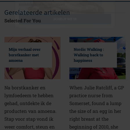
ter verbetering van de service
marketing
en om me
Gerelateerde artikelen
communicatie
toe te sturen
Selected For You
*
SCHRIJF ME IN
Mijn verhaal over
Nordic Walking :
borstkanker met
Walking back to
amoena
happiness
Na borstkanker en
When Julie Ratcliff, a GP
lymfoedeem te hebben
practice nurse from
gehad, ontdekte ik de
Somerset, found a lump
producten van amoena.
the size of an egg in her
Stap voor stap vond ik
right breast at the
weer comfort, steun en
beginning of 2010, she