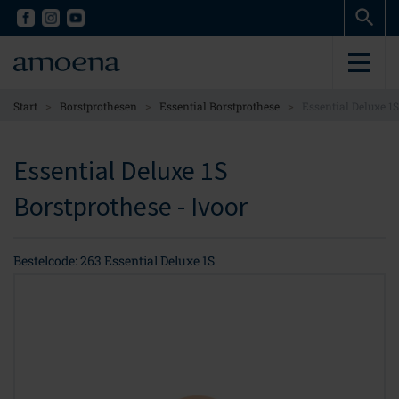
Skip
Skip
to
to
main
main
content
content
>
>
>
Start
Borstprothesen
Essential Borstprothese
Essential Deluxe 1
Essential Deluxe 1S
Borstprothese - Ivoor
Bestelcode: 263 Essential Deluxe 1S