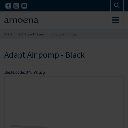
Skip
Skip
to
to
main
main
content
content
>
>
Start
Borstprothesen
Adapt Air pomp
Adapt Air pomp - Black
Bestelcode: 070 Pump