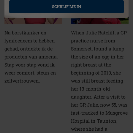
amoena
happiness
SCHRIJF ME IN
Na borstkanker en
When Julie Ratcliff, a GP
lymfoedeem te hebben
practice nurse from
gehad, ontdekte ik de
Somerset, found a lump
producten van amoena.
the size of an egg in her
Stap voor stap vond ik
right breast at the
weer comfort, steun en
beginning of 2010, she
zelfvertrouwen.
was still breast feeding
her 13-month-old
daughter. After a visit to
her GP, Julie, now 55, was
fast-tracked to Musgrove
Hospital in Taunton,
where she had a