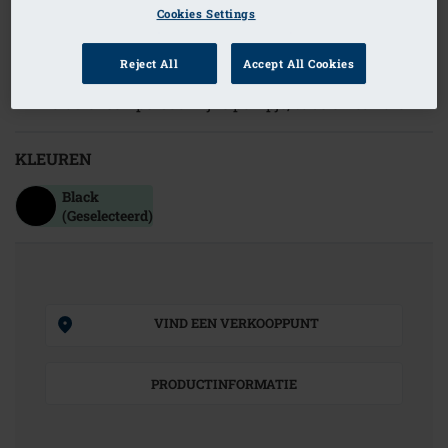
Cookies Settings
Bestelcode: 070 Pump
Vervangende of extra pompje voor gebruik met de
Reject All
Accept All Cookies
Adapt Air borstprothesen
Inclusief een persoonlijke pompje, tube en canule
KLEUREN
Black
(Geselecteerd)
VIND EEN VERKOOPPUNT
PRODUCTINFORMATIE