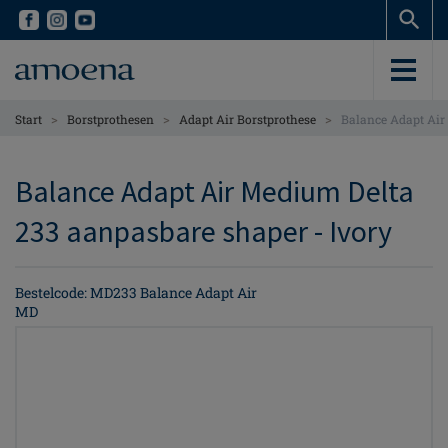
Skip
Skip
to
to
main
main
content
content
>
>
>
Start
Borstprothesen
Adapt Air Borstprothese
Balance Adapt Air
Balance Adapt Air Medium Delta
233 aanpasbare shaper - Ivory
Bestelcode: MD233 Balance Adapt Air
MD