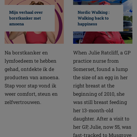
Mijn verhaal over
Nordic Walking :
borstkanker met
Walking back to
amoena
happiness
Na borstkanker en
When Julie Ratcliff, a GP
lymfoedeem te hebben
practice nurse from
gehad, ontdekte ik de
Somerset, found a lump
producten van amoena.
the size of an egg in her
Stap voor stap vond ik
right breast at the
weer comfort, steun en
beginning of 2010, she
zelfvertrouwen.
was still breast feeding
her 13-month-old
daughter. After a visit to
her GP, Julie, now 55, was
fast-tracked to Musgrove