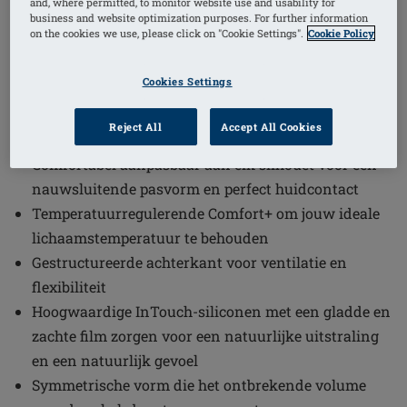
and, where permitted, to monitor website use and usability for
business and website optimization purposes. For further information
1
/
3
on the cookies we use, please click on "Cookie Settings".
Cookie Policy
Bestelcode: MD233 Balance Adapt Air
Cookies Settings
MD
Geïntegreerde luchtkamer voor individuele
Reject All
Accept All Cookies
aanpassing
Comfortabel aanpasbaar aan elk silhouet voor een
nauwsluitende pasvorm en perfect huidcontact
Temperatuurregulerende Comfort+ om jouw ideale
lichaamstemperatuur te behouden
Gestructureerde achterkant voor ventilatie en
flexibiliteit
Hoogwaardige InTouch-siliconen met een gladde en
zachte film zorgen voor een natuurlijke uitstraling
en een natuurlijk gevoel
Symmetrische vorm die het ontbrekende volume