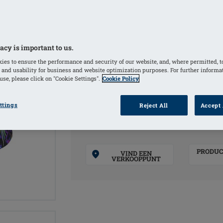
Amoena Wave Seam – extra steun ver
30°C koude handwas, met haak- en oogs
droger; Niet strijken; Geen droogkuis
acy is important to us.
eerste gebruik.
ies to ensure the performance and security of our website, and, where permitted, t
 and usability for business and website optimization purposes. For further informa
KLEUREN
se, please click on "Cookie Settings".
Cookie Policy
Black / Multi
Black 
ttings
Reject All
Accept 
(Geselecteerd)
PRODUC
VIND EEN
VERKOOPPUNT