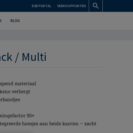
B2B PORTAL
VERKOOPPUNTEN
S
BLOG
ck / Multi
apend materiaal
tekens verbergt
erbandjes
mingsfactor 50+
greerde hoesjes aan beide kanten – zacht