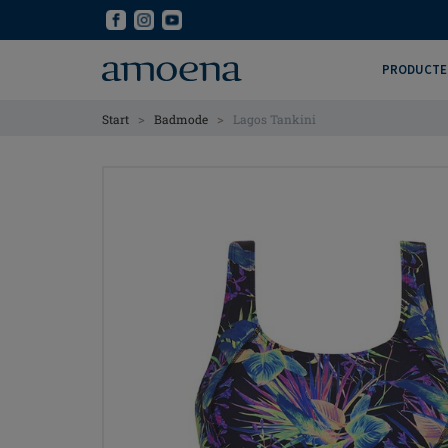
Skip
Skip
to
to
main
main
PRODUCTE
content
content
>
>
Start
Badmode
Lagos Tankini