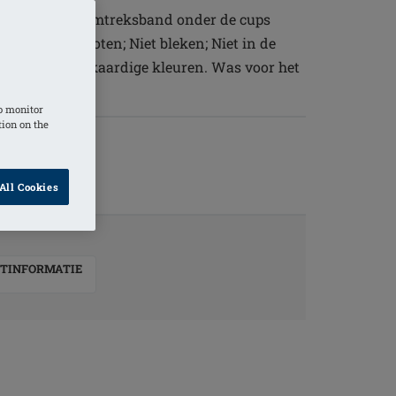
werkt in de omtreksband onder de cups
luiting gesloten; Niet bleken; Niet in de
. Was met gelijkaardige kleuren. Was voor het
o monitor
tion on the
/ White
All Cookies
TINFORMATIE