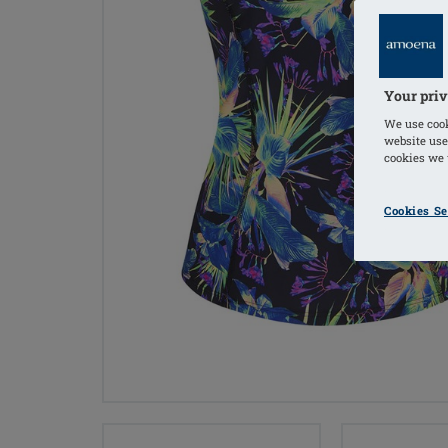
Your priv
We use cook
website use
cookies we u
Cookies Se