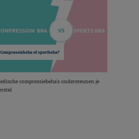
Compressiebeha of sportbeha?
edische compressiebeha's ondersteunen je
erstel