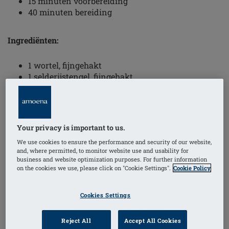
15 minuten voorbereiding
40 minuten bereiding
Ingrediënten:
1 wortel, fijngehakt
1 selderijstengel, fijngehakt
1 ui, in schijfjes
400 g zoete aardappelen, in blokjes
1 teentje knoflook, geplet
100 g chorizoworst, fijngehakt
Your privacy is important to us.
olijfolie
We use cookies to ensure the performance and security of our website,
1 tl kerriepoeder
and, where permitted, to monitor website use and usability for
900 ml kippenbouillon
business and website optimization purposes. For further information
zout en peper
on the cookies we use, please click on "Cookie Settings".
Cookie Policy
Zet een pan op hoog vuur en giet de olijfolie en
alle gehakte en gesneden ingrediënten erin. Voeg
Cookies Settings
de kerriepoeder toe en meng alles met een houten
lepel.
Reject All
Accept All Cookies