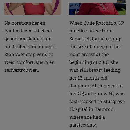
Na borstkanker en
When Julie Ratcliff, a GP
lymfoedeem te hebben
practice nurse from
gehad, ontdekte ik de
Somerset, found a lump
producten van amoena.
the size of an egg in her
Stap voor stap vond ik
right breast at the
weer comfort, steun en
beginning of 2010, she
zelfvertrouwen.
was still breast feeding
her 13-month-old
daughter. After a visit to
her GP, Julie, now 55, was
fast-tracked to Musgrove
Hospital in Taunton,
where she had a
mastectomy,