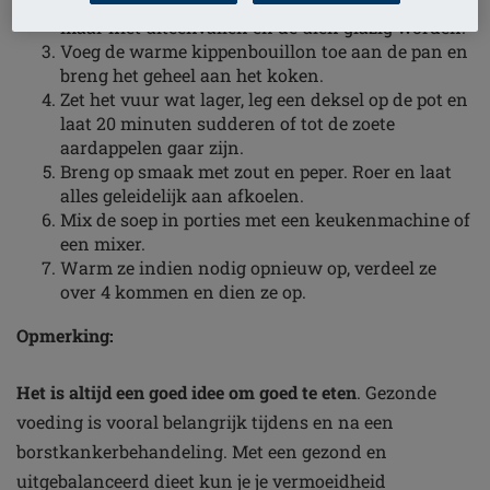
Bak ze 10 minuten of tot de wortelen zacht zijn
maar niet uiteenvallen en de uien glazig worden.
Voeg de warme kippenbouillon toe aan de pan en
breng het geheel aan het koken.
Zet het vuur wat lager, leg een deksel op de pot en
laat 20 minuten sudderen of tot de zoete
aardappelen gaar zijn.
Breng op smaak met zout en peper. Roer en laat
alles geleidelijk aan afkoelen.
Mix de soep in porties met een keukenmachine of
een mixer.
Warm ze indien nodig opnieuw op, verdeel ze
over 4 kommen en dien ze op.
Opmerking:
Het is altijd een goed idee om goed te eten
. Gezonde
voeding is vooral belangrijk tijdens en na een
borstkankerbehandeling. Met een gezond en
uitgebalanceerd dieet kun je je vermoeidheid