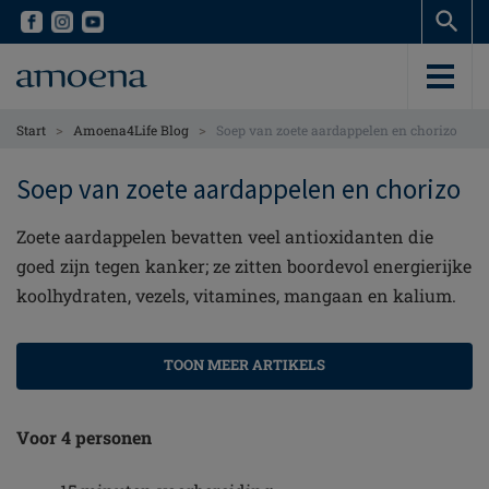
Skip
Skip
to
to
main
main
content
content
>
>
Start
Amoena4Life Blog
Soep van zoete aardappelen en chorizo
Soep van zoete aardappelen en chorizo
Zoete aardappelen bevatten veel antioxidanten die
goed zijn tegen kanker; ze zitten boordevol energierijke
koolhydraten, vezels, vitamines, mangaan en kalium.
TOON MEER ARTIKELS
Voor 4 personen